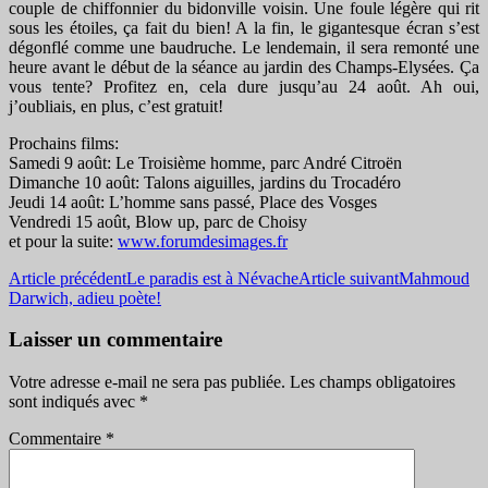
couple de chiffonnier du bidonville voisin. Une foule légère qui rit
sous les étoiles, ça fait du bien! A la fin, le gigantesque écran s’est
dégonflé comme une baudruche. Le lendemain, il sera remonté une
heure avant le début de la séance au jardin des Champs-Elysées. Ça
vous tente? Profitez en, cela dure jusqu’au 24 août. Ah oui,
j’oubliais, en plus, c’est gratuit!
Prochains films:
Samedi 9 août: Le Troisième homme, parc André Citroën
Dimanche 10 août: Talons aiguilles, jardins du Trocadéro
Jeudi 14 août: L’homme sans passé, Place des Vosges
Vendredi 15 août, Blow up, parc de Choisy
et pour la suite:
www.forumdesimages.fr
Navigation
Article précédent
Le paradis est à Névache
Article suivant
Mahmoud
Darwich, adieu poète!
des
articles
Laisser un commentaire
Votre adresse e-mail ne sera pas publiée.
Les champs obligatoires
sont indiqués avec
*
Commentaire
*