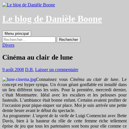
Aller
au
contenu
Le blog de Danièle Boone
Recherche
Menu principal
Rechercher :
Divers
Cinéma au clair de lune
9 août 2008
D.B.
Laisser un commentaire
Connaissez vous
Cinéma au clair de lune
. Le
concept est hyper sympa. Un écran géant gonflable est installé dans
un lieu différent tous les soirs. Pour la première, mercredi dernier,
c’était Montmartre. Idéal avec les escaliers et les pelouses pour
fauteuils. L’ambiance était bonne enfant. Certains avaient profiter de
l’occasion pour pique-niquer sur place. Moi je suis arrivée une petite
demie heure avant le début du spectacle.
Au programme:
L’argent de la vielle
de Luigi Comencini avec Bette
Davis, bien à la hauteur du rôle de cette femme riche tellement
éprise de jeu que tous les partenaires sont bons pour elle comme ce