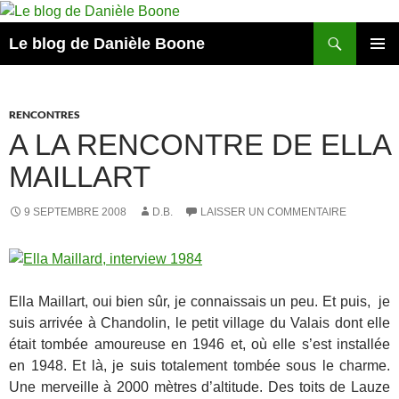
Aller
au
Recherche
Le blog de Danièle Boone
contenu
MENU
PRINCI
RENCONTRES
A LA RENCONTRE DE ELLA
MAILLART
9 SEPTEMBRE 2008
D.B.
LAISSER UN COMMENTAIRE
Ella Maillart, oui bien sûr, je connaissais un peu. Et puis, je
suis arrivée à Chandolin, le petit village du Valais dont elle
était tombée amoureuse en 1946 et, où elle s’est installée
en 1948. Et là, je suis totalement tombée sous le charme.
Une merveille à 2000 mètres d’altitude. Des toits de Lauze