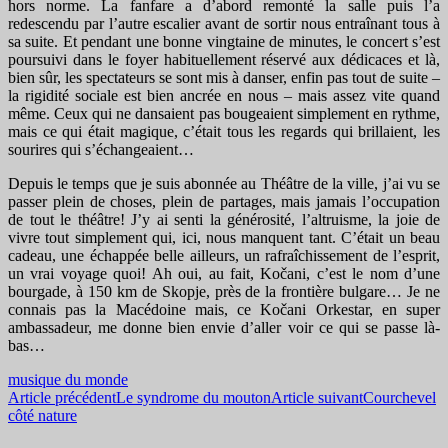
hors norme. La fanfare a d’abord remonté la salle puis l’a
redescendu par l’autre escalier avant de sortir nous entraînant tous à
sa suite. Et pendant une bonne vingtaine de minutes, le concert s’est
poursuivi dans le foyer habituellement réservé aux dédicaces et là,
bien sûr, les spectateurs se sont mis à danser, enfin pas tout de suite –
la rigidité sociale est bien ancrée en nous – mais assez vite quand
même. Ceux qui ne dansaient pas bougeaient simplement en rythme,
mais ce qui était magique, c’était tous les regards qui brillaient, les
sourires qui s’échangeaient…
Depuis le temps que je suis abonnée au Théâtre de la ville, j’ai vu se
passer plein de choses, plein de partages, mais jamais l’occupation
de tout le théâtre! J’y ai senti la générosité, l’altruisme, la joie de
vivre tout simplement qui, ici, nous manquent tant. C’était un beau
cadeau, une échappée belle ailleurs, un rafraîchissement de l’esprit,
un vrai voyage quoi! Ah oui, au fait, Kočani, c’est le nom d’une
bourgade, à 150 km de Skopje, près de la frontière bulgare… Je ne
connais pas la Macédoine mais, ce Kočani Orkestar, en super
ambassadeur, me donne bien envie d’aller voir ce qui se passe là-
bas…
musique du monde
Navigation
Article précédent
Le syndrome du mouton
Article suivant
Courchevel
côté nature
des