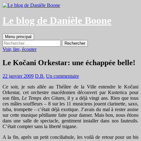
Aller
au
contenu
Le blog de Danièle Boone
Recherche
Menu principal
Rechercher :
Voir, lire, écouter
Le Kočani Orkestar: une échappée belle!
22 janvier 2009
D.B.
Un commentaire
Ce soir, je suis allée au Théâtre de la Ville entendre le Kočani
Orkestar, cet orchestre macédonien découvert par Kusterica pour
son film,
Le Temps des Gitans,
il y a déjà vingt ans. Rien que tous
ces mâles souffleurs – 8 sur les 11 musiciens jouent clarinette, saxo,
tuba, trompette – c’était déjà exotique. J’avais du mal à rester assise
sur cette musique pétillante faite pour danser. Mais bon, nous étions
dans une salle de spectacle, gentiment installer dans nos fauteuils.
C’était compter sans la liberté tsigane.
A la fin, après un petit conciliabule, les voilà de retour pour un bis