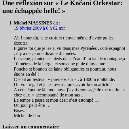
articles
Une réflexion sur « Le Kočani Orkestar:
une échappée belle! »
Michel MASSINES
dit :
19 février 2009 à 0 h 02 min
Ah ! pour sûr, je te crois et t’envie même d’avoir pu les
écouter!
Figures toi que je les ai vu dans mes Pyrénées , coté espagnol
, il y a de ça une dizaine d’années.
La scène, plantée les pieds dans l’eau d’un lac de montagne,à
10 mètres de la berge, et sous une pluie diluvienne !
Poncho et bonnets de laine obligatoires et pourtant, nous
étions en été !
C’était au festival » pireneos sur « , à 1800m d’altitude.
Un vrai régal et je les revois après avoir lu ton article !
A cette époque là , moi aussi j’avais envisagé de me rendre »
chez eux » accompagné de mon sax…
Le temps a passé et mon désir s’est estompé …
Un jour peut-être …
Bises.
Michel de Pau.
Laisser un commentaire