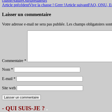
chasse
Nature
Ours
prédateurs
Navigation
Article précédent
Vive la chasse ! Grrrr !
Article suivant
FAO, ONU, Euro
des
Laisser un commentaire
articles
Votre adresse e-mail ne sera pas publiée.
Les champs obligatoires son
Commentaire
*
Nom
*
E-mail
*
Site web
- QUI SUIS-JE ?
.