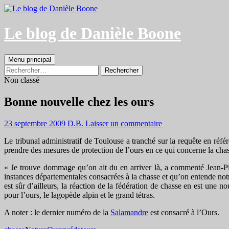
Aller
au
contenu
Le blog de Danièle Boone
Recherche
Menu principal
Rechercher :
Non classé
Bonne nouvelle chez les ours
23 septembre 2009
D.B.
Laisser un commentaire
Le tribunal administratif de Toulouse a tranché sur la requête en réfé
prendre des mesures de protection de l’ours en ce qui concerne la chas
« Je trouve dommage qu’on ait du en arriver là, a commenté Jean-Pi
instances départementales consacrées à la chasse et qu’on entende notr
est sûr d’ailleurs, la réaction de la fédération de chasse en est une no
pour l’ours, le lagopède alpin et le grand tétras.
A noter : le dernier numéro de la
Salamandre
est consacré à l’Ours.