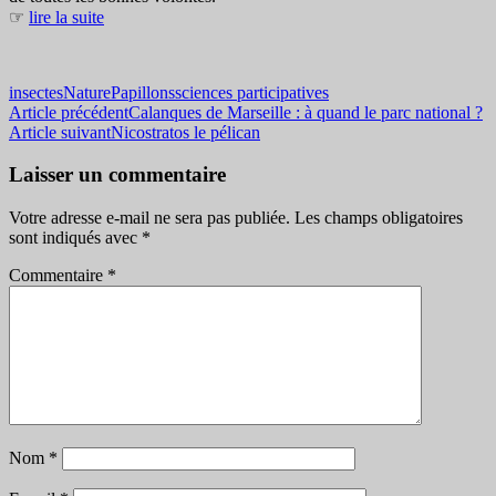
☞
lire la suite
insectes
Nature
Papillons
sciences participatives
Navigation
Article précédent
Calanques de Marseille : à quand le parc national ?
Article suivant
Nicostratos le pélican
des
articles
Laisser un commentaire
Votre adresse e-mail ne sera pas publiée.
Les champs obligatoires
sont indiqués avec
*
Commentaire
*
Nom
*