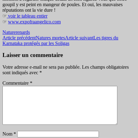
goupil y est peint en mangeur de poules. Et oui, les mauvaises
réputations ont la vie dure !
☞
voir le tableau entier
☞
www.expofraangelico.com
Nature
renards
Navigation
Article précédent
Natures mortes
Article suivant
Les tigres du
Karnataka protégés par les Soligas
des
articles
Laisser un commentaire
Votre adresse e-mail ne sera pas publiée.
Les champs obligatoires
sont indiqués avec
*
Commentaire
*
Nom
*