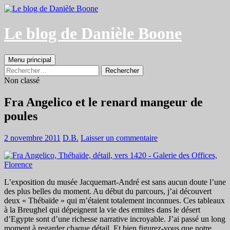
Aller
au
contenu
Le blog de Danièle Boone
Recherche
Menu principal
Rechercher :
Non classé
Fra Angelico et le renard mangeur de
poules
2 novembre 2011
D.B.
Laisser un commentaire
L’exposition du musée Jacquemart-André est sans aucun doute l’une
des plus belles du moment. Au début du parcours, j’ai découvert
deux « Thébaïde » qui m’étaient totalement inconnues. Ces tableaux
à la Breughel qui dépeignent la vie des ermites dans le désert
d’Egypte sont d’une richesse narrative incroyable. J’ai passé un long
moment à regarder chaque détail. Et bien figurez-vous que notre