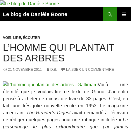
Aller
au
Recherche
Le blog de Danièle Boone
contenu
MENU
PRINCI
VOIR, LIRE, ÉCOUTER
L’HOMME QUI PLANTAIT
DES ARBRES
21 NOVEMBRE 2011
D.B.
LAISSER UN COMMENTAIRE
Voilà une
éternité que je voulais lire ce texte de Giono. J’ai enfin
pensé à acheter ce minuscule livre de 33 pages. C’est, en
fait, une très jolie nouvelle écrite en 1953. Le magazine
américain,
The Reader’s Digest
avait demandé à l’écrivain
de rédiger quelques pages pour une rubrique intitulée «
Le
personnage le plus extraordinaire que j’ai jamais