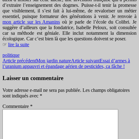
d’extraire l’enseignement des dogmes. Puisse-t-il tenir la promesse
que visiblement, il s’est fait à lui-même, de revaloriser un métier
essentiel, puisque formateur des générations à venir. Je renvoie à
mon article sur les Amanins
où je parle de l’école du Colibri. Je
suggère d’ailleurs que la fondatrice, Isabelle Peloux, soit consultée
car sa méthode est géniale. Elle inclut notamment la dimension
écologique. Car c’est bien là que les questions doivent se poser.
☞
lire la suite
politique
Navigation
Article précédent
Mon jardin nature
Article suivant
Essai d’armes à
l’uranium appauvri et épandage aérien de pesticides, ça fâche !
des
articles
Laisser un commentaire
Votre adresse e-mail ne sera pas publiée.
Les champs obligatoires
sont indiqués avec
*
Commentaire
*