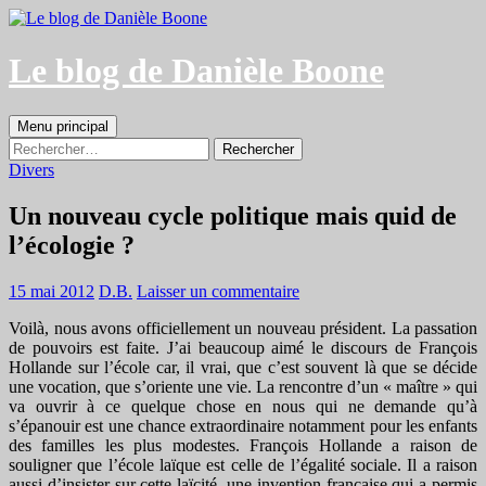
Aller
au
contenu
Le blog de Danièle Boone
Recherche
Menu principal
Rechercher :
Divers
Un nouveau cycle politique mais quid de
l’écologie ?
15 mai 2012
D.B.
Laisser un commentaire
Voilà, nous avons officiellement un nouveau président. La passation
de pouvoirs est faite. J’ai beaucoup aimé le discours de François
Hollande sur l’école car, il vrai, que c’est souvent là que se décide
une vocation, que s’oriente une vie. La rencontre d’un « maître » qui
va ouvrir à ce quelque chose en nous qui ne demande qu’à
s’épanouir est une chance extraordinaire notamment pour les enfants
des familles les plus modestes. François Hollande a raison de
souligner que l’école laïque est celle de l’égalité sociale. Il a raison
aussi d’insister sur cette laïcité, une invention française qui a permis