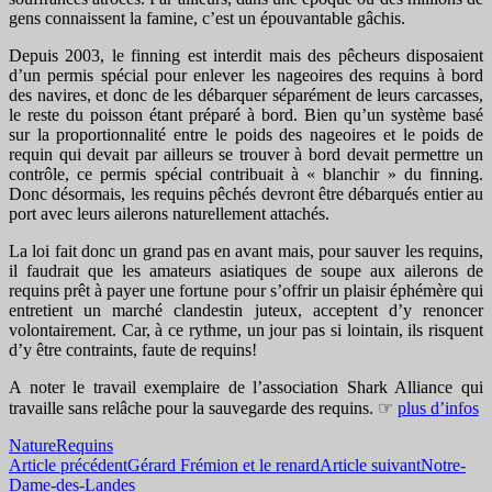
gens connaissent la famine, c’est un épouvantable gâchis.
Depuis 2003, le finning est interdit mais des pêcheurs disposaient
d’un permis spécial pour enlever les nageoires des requins à bord
des navires, et donc de les débarquer séparément de leurs carcasses,
le reste du poisson étant préparé à bord. Bien qu’un système basé
sur la proportionnalité entre le poids des nageoires et le poids de
requin qui devait par ailleurs se trouver à bord devait permettre un
contrôle, ce permis spécial contribuait à « blanchir » du finning.
Donc désormais, les requins pêchés devront être débarqués entier au
port avec leurs ailerons naturellement attachés.
La loi fait donc un grand pas en avant mais, pour sauver les requins,
il faudrait que les amateurs asiatiques de soupe aux ailerons de
requins prêt à payer une fortune pour s’offrir un plaisir éphémère qui
entretient un marché clandestin juteux, acceptent d’y renoncer
volontairement. Car, à ce rythme, un jour pas si lointain, ils risquent
d’y être contraints, faute de requins!
A noter le travail exemplaire de l’association Shark Alliance qui
travaille sans relâche pour la sauvegarde des requins. ☞
plus d’infos
Nature
Requins
Navigation
Article précédent
Gérard Frémion et le renard
Article suivant
Notre-
Dame-des-Landes