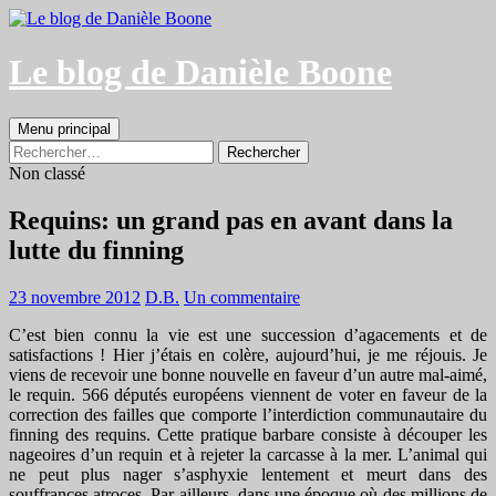
Aller
au
contenu
Le blog de Danièle Boone
Recherche
Menu principal
Rechercher :
Non classé
Requins: un grand pas en avant dans la
lutte du finning
23 novembre 2012
D.B.
Un commentaire
C’est bien connu la vie est une succession d’agacements et de
satisfactions ! Hier j’étais en colère, aujourd’hui, je me réjouis. Je
viens de recevoir une bonne nouvelle en faveur d’un autre mal-aimé,
le requin. 566 députés européens viennent de voter en faveur de la
correction des failles que comporte l’interdiction communautaire du
finning des requins. Cette pratique barbare consiste à découper les
nageoires d’un requin et à rejeter la carcasse à la mer. L’animal qui
ne peut plus nager s’asphyxie lentement et meurt dans des
souffrances atroces. Par ailleurs, dans une époque où des millions de