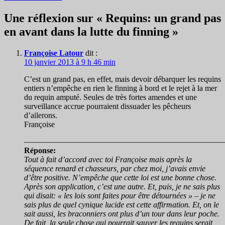
des
articles
Une réflexion sur « Requins: un grand pas
en avant dans la lutte du finning »
Françoise Latour
dit :
10 janvier 2013 à 9 h 46 min
C’est un grand pas, en effet, mais devoir débarquer les requins
entiers n’empêche en rien le finning à bord et le rejet à la mer
du requin amputé. Seules de très fortes amendes et une
surveillance accrue pourraient dissuader les pêcheurs
d’ailerons.
Françoise
—————————————————————————
Réponse:
Tout à fait d’accord avec toi Françoise mais après la
séquence renard et chasseurs, par chez moi, j’avais envie
d’être positive. N’empêche que cette loi est une bonne chose.
Après son application, c’est une autre. Et, puis, je ne sais plus
qui disait: « les lois sont faites pour être détournées » – je ne
sais plus de quel cynique lucide est cette affirmation. Et, on le
sait aussi, les braconniers ont plus d’un tour dans leur poche.
De fait, la seule chose qui pourrait sauver les requins serait