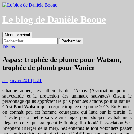
Aller
au
contenu
Le blog de Danièle Boone
Recherche
Menu principal
Rechercher :
Divers
Aspas: trophée de plume pour Watson,
trophée de plomb pour Vanier
31 janvier 2013
D.B.
Chaque année, les adhérents de l’Aspas (Association pour la
sauvegarde et la protection des animaux sauvages) élisent le
personnage qu’ils apprécient le plus pour ses actions pour la nature.
C’est
Paul Watson
qui a reçu le trophée de plume 2013. En France,
on connaît peu cet homme courageux qui lutte sur le terrain. Il
n’hésite pas à mettre sa vie en danger pour stopper les baleiniers
illégaux, ceux qui pratiquent le finning. Il a fondé l’association Sea
Shepherd (Berger de la mer). Ses ennemis le font volontiers passer
pour un terroriste pourtant même le Dalaï Lama soutient son action.