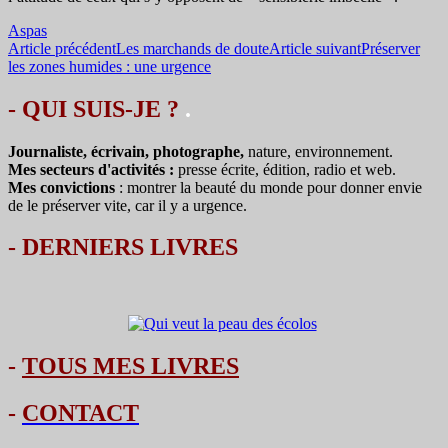
Aspas
Navigation
Article précédent
Les marchands de doute
Article suivant
Préserver
les zones humides : une urgence
des
articles
- QUI SUIS-JE ?
.
Journaliste, écrivain, photographe,
nature, environnement.
Mes secteurs d'activités :
presse écrite, édition, radio et web.
Mes convictions
: montrer la beauté du monde pour donner envie
de le préserver vite, car il y a urgence.
-
DERNIERS LIVRES
-
TOUS MES LIVRES
-
CONTACT