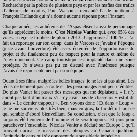
Recharché par la police de plusieurs pays et par les mafias des trafics
d’ailerons de requins, Paul Watson a demandé l’asile politique à
François Hollande qui n’a donné aucune réponse pour l’instant.
Chaque année, les adhérents de l’Aspas élisent aussi le personnage
qu’ils apprécient le moins. C’est
Nicolas Vanier
qui, avec 65% des
votes, a reçu le trophée de plomb 2013. J’approuve à 100 % . J’ai
fait un reportage sur son camp dans le Vercors et j’avais à l’époque
(juste avant l’ouverture) été assez écœurée de l’opportunisme du
projet et du finalement peu de respect pour la nature et même de
l’environnement. Ce camp touristique est implanté dans une zone
protégée. Je n’avais pas pu en discuté avec l’intéressé puisque
j’avais été reçue seulement par son équipe.
Quant à ses films, malgré les belles images, je ne les ai pas aimé. Les
récits ne tiennent pas la route et les personnages sont peu crédibles.
De plus Vanier fait passer des messages qui me déplaisent. « Il n’y
aurait pas tant d’animaux s’il n’y avait pas de chasseurs » est-il dit
dans « Le dernier trappeur ». Ben voyons donc ! Et dans « Loup »,
je ne me souviens plus très bien, mais en gros, la fin détruit tout ce
qui semble d’abord bienveillant. Sa conclusion, c’est que le loup a
toujours été l’ennemi de l’homme et le sera toujours. Et puis pour
parachever l’ensemble, Nicolas Vanier a déclaré sur Europe 1 qu’il
trouvait normal le massacre des phoques au Canada qualifiant
l’attitude de ceux qui s’y opposent de « sensiblerie imbécile ».