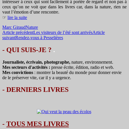
intéresser à ceux qui sont facilement à portée de regard et non pas à
ceux qu’on ne voit que dans les livres car, dans la nature, rien ne
vaut l’émotion d’une rencontre.
☞
lire la suite
Marc Giraud
Nature
Navigation
Article précédent
Les visiteurs de l’été sont arrivés
Article
suivant
Rendez-vous à Pesselières
des
articles
- QUI SUIS-JE ?
.
Journaliste, écrivain, photographe,
nature, environnement.
Mes secteurs d'activités :
presse écrite, édition, radio et web.
Mes convictions
: montrer la beauté du monde pour donner envie
de le préserver vite, car il y a urgence.
-
DERNIERS LIVRES
-
TOUS MES LIVRES