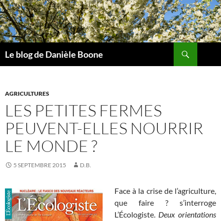
Aller
au
contenu
Recherche
Le blog de Danièle Boone
AGRICULTURES
LES PETITES FERMES
PEUVENT-ELLES NOURRIR
LE MONDE ?
5 SEPTEMBRE 2015
D.B.
Face à la crise de l’agriculture,
que faire ? s’interroge
L’Écologiste.
Deux orientations