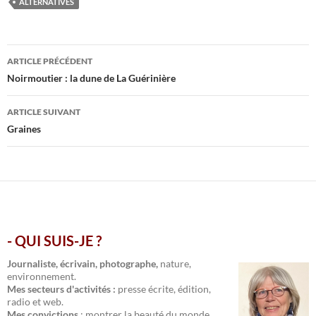
ALTERNATIVES
Navigation
ARTICLE PRÉCÉDENT
des
Noirmoutier : la dune de La Guérinière
articles
ARTICLE SUIVANT
Graines
- QUI SUIS-JE ?
.
Journaliste, écrivain, photographe,
nature,
environnement.
Mes secteurs d'activités :
presse écrite, édition,
radio et web.
Mes convictions
: montrer la beauté du monde