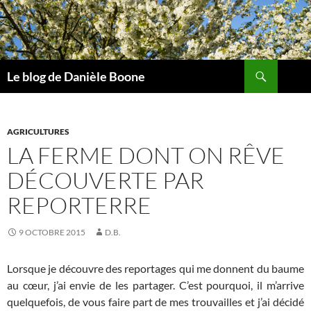
Aller
au
contenu
Recherche
Le blog de Danièle Boone
AGRICULTURES
LA FERME DONT ON RÊVE
DÉCOUVERTE PAR
REPORTERRE
9 OCTOBRE 2015
D.B.
Lorsque je découvre des reportages qui me donnent du baume
au cœur, j’ai envie de les partager. C’est pourquoi, il m’arrive
quelquefois, de vous faire part de mes trouvailles et j’ai décidé