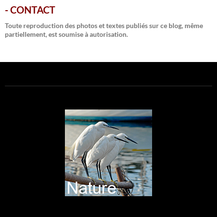
-
CONTACT
Toute reproduction des photos et textes publiés sur ce blog, même
partiellement, est soumise à autorisation.