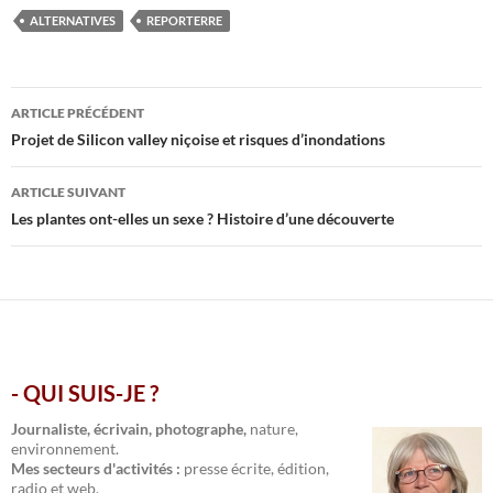
ALTERNATIVES
REPORTERRE
Navigation
ARTICLE PRÉCÉDENT
des
Projet de Silicon valley niçoise et risques d’inondations
articles
ARTICLE SUIVANT
Les plantes ont-elles un sexe ? Histoire d’une découverte
- QUI SUIS-JE ?
.
Journaliste, écrivain, photographe,
nature,
environnement.
Mes secteurs d'activités :
presse écrite, édition,
radio et web.