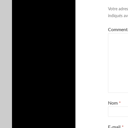
Votre adres
indiqués a
Comment
Nom
*
E-mail
*