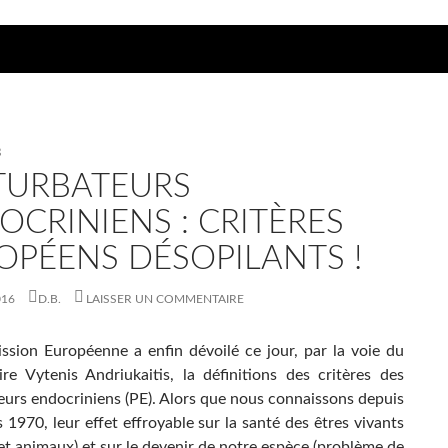
B
TURBATEURS
OCRINIENS : CRITÈRES
OPÉENS DÉSOPILANTS !
016
D.B.
LAISSER UN COMMENTAIRE
sion Européenne a enfin dévoilé ce jour, par la voie du
re Vytenis Andriukaitis, la définitions des critères des
eurs endocriniens (PE). Alors que nous connaissons depuis
 1970, leur effet effroyable sur la santé des êtres vivants
t animaux) et sur le devenir de notre espèce (problème de