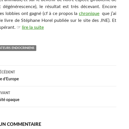
 et dégénérescence), le résultat est très décevant. Encore
les lobbies ont gagné (cf à ce propos la
chronique
que j’ai
le livre de Stéphane Horel publiée sur le site des JNE). Et
espérant. ☞
lire la suite
TEURS ENDOCRINIENS
ation
RÉCÉDENT
e d’Europe
es
IVANT
raité opaque
 UN COMMENTAIRE