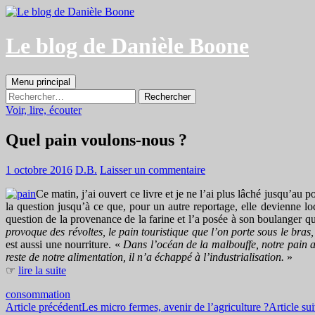
Aller
au
contenu
Le blog de Danièle Boone
Recherche
Menu principal
Rechercher :
Voir, lire, écouter
Quel pain voulons-nous ?
1 octobre 2016
D.B.
Laisser un commentaire
Ce matin, j’ai ouvert ce livre et je ne l’ai plus lâché jusqu’au 
la question jusqu’à ce que, pour un autre reportage, elle devienne l
question de la provenance de la farine et l’a posée à son boulanger qui n
provoque des révoltes, le pain touristique que l’on porte sous le b
est aussi une nourriture. «
Dans l’océan de la malbouffe, notre pain a
reste de notre alimentation, il n’a échappé à l’industrialisation.
»
☞
lire la suite
consommation
Navigation
Article précédent
Les micro fermes, avenir de l’agriculture ?
Article su