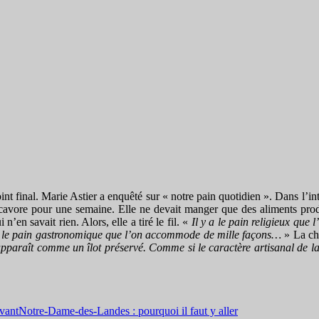
point final. Marie Astier a enquêté sur « notre pain quotidien ». Dans l’i
ocavore pour une semaine. Elle ne devait manger que des aliments produ
’en savait rien. Alors, elle a tiré le fil. «
Il y a le pain religieux que l
ras, le pain gastronomique que l’on accommode de mille façons…
» La cha
pparaît comme un îlot préservé. Comme si le caractère artisanal de la
ivant
Notre-Dame-des-Landes : pourquoi il faut y aller