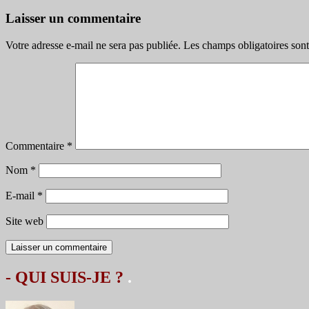
des
Laisser un commentaire
articles
Votre adresse e-mail ne sera pas publiée.
Les champs obligatoires son
Commentaire
*
Nom
*
E-mail
*
Site web
- QUI SUIS-JE ?
.