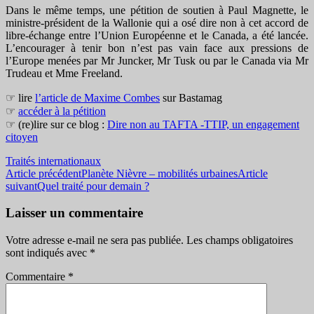
Dans le même temps, une pétition de soutien à Paul Magnette, le
ministre-président de la Wallonie qui a osé dire non à cet accord de
libre-échange entre l’Union Européenne et le Canada, a été lancée.
L’encourager à tenir bon n’est pas vain face aux pressions de
l’Europe menées par Mr Juncker, Mr Tusk ou par le Canada via Mr
Trudeau et Mme Freeland.
☞ lire
l’article de Maxime Combes
sur Bastamag
☞
accéder à la pétition
☞ (re)lire sur ce blog :
Dire non au TAFTA -TTIP, un engagement
citoyen
Traités internationaux
Navigation
Article précédent
Planète Nièvre – mobilités urbaines
Article
suivant
Quel traité pour demain ?
des
articles
Laisser un commentaire
Votre adresse e-mail ne sera pas publiée.
Les champs obligatoires
sont indiqués avec
*
Commentaire
*