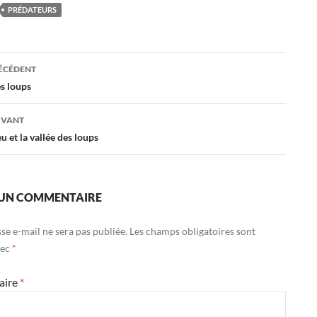
PRÉDATEURS
ation
RÉCÉDENT
es loups
es
IVANT
 et la vallée des loups
 UN COMMENTAIRE
se e-mail ne sera pas publiée.
Les champs obligatoires sont
vec
*
aire
*