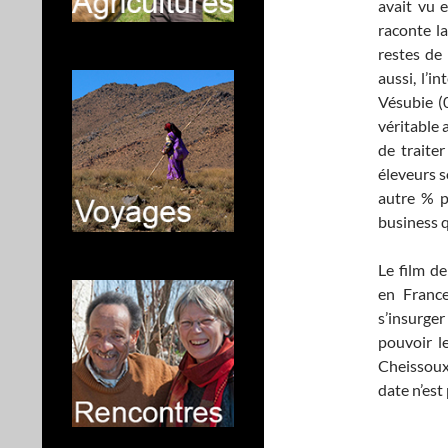
avait vu 
raconte la
restes de 
aussi, l’i
Vésubie (
véritable
de traiter
éleveurs s
autre % p
business qu
Le film d
en France
s’insurger
pouvoir l
Cheissoux
date n’es