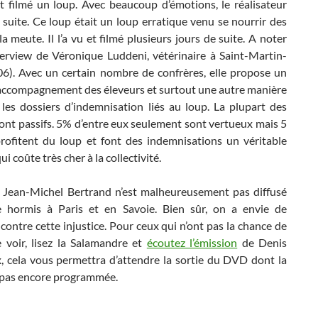
et filmé un loup. Avec beaucoup d’émotions, le réalisateur
 suite. Ce loup était un loup erratique venu se nourrir des
la meute. Il l’a vu et filmé plusieurs jours de suite. A noter
nterview de Véronique Luddeni, vétérinaire à Saint-Martin-
06). Avec un certain nombre de confrères, elle propose un
 accompagnement des éleveurs et surtout une autre manière
 les dossiers d’indemnisation liés au loup. La plupart des
ont passifs. 5% d’entre eux seulement sont vertueux mais 5
rofitent du loup et font des indemnisations un véritable
i coûte très cher à la collectivité.
e Jean-Michel Bertrand n’est malheureusement pas diffusé
 hormis à Paris et en Savoie. Bien sûr, on a envie de
 contre cette injustice. Pour ceux qui n’ont pas la chance de
e voir, lisez la Salamandre et
écoutez l’émission
de Denis
, cela vous permettra d’attendre la sortie du DVD dont la
t pas encore programmée.