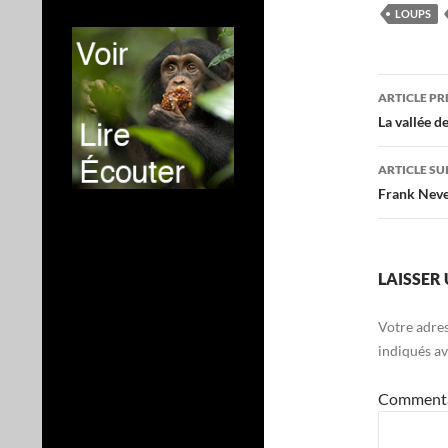
LOUPS
Navig
ARTICLE P
des
La vallée d
articl
ARTICLE SU
Frank Neveu
LAISSER
Votre adres
indiqués a
Comment