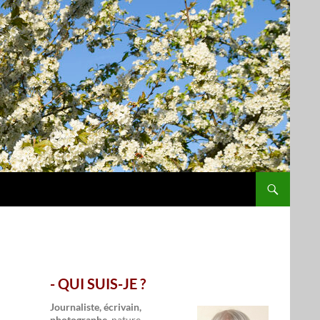
- QUI SUIS-JE ?
.
Journaliste, écrivain,
photographe,
nature,