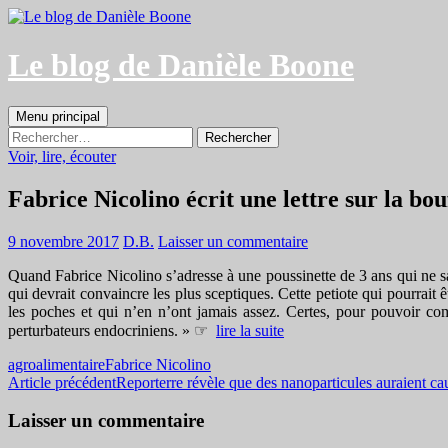
Aller
au
contenu
Le blog de Danièle Boone
Recherche
Menu principal
Rechercher :
Voir, lire, écouter
Fabrice Nicolino écrit une lettre sur la bou
9 novembre 2017
D.B.
Laisser un commentaire
Quand Fabrice Nicolino s’adresse à une poussinette de 3 ans qui ne sai
qui devrait convaincre les plus sceptiques. Cette petiote qui pourrait 
les poches et qui n’en n’ont jamais assez. Certes, pour pouvoir com
perturbateurs endocriniens. » ☞
lire la suite
agroalimentaire
Fabrice Nicolino
Navigation
Article précédent
Reporterre révèle que des nanoparticules auraient ca
des
Laisser un commentaire
articles