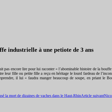
ffe industrielle à une petiote de 3 ans
t pas encore lire pour lui raconter « l’abominable histoire de la bouff
être leur fille ou petite fille a reçu en héritage le lourd fardeau de l’i
prendre, il lui « faudra manger beaucoup de soupe, en priant le Bon 
usé la mort de dizaines de vaches dans le Haut-Rhin
Article suivant
Nico