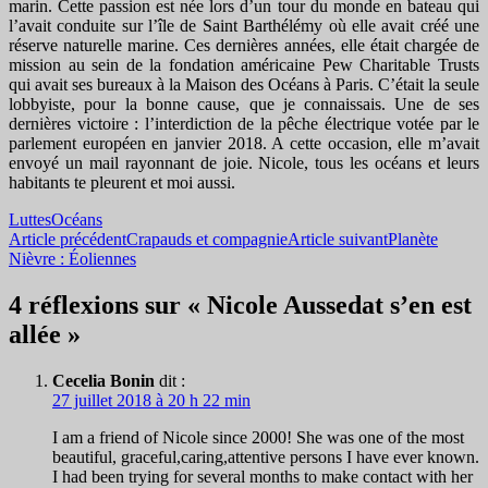
marin. Cette passion est née lors d’un tour du monde en bateau qui
l’avait conduite sur l’île de Saint Barthélémy où elle avait créé une
réserve naturelle marine. Ces dernières années, elle était chargée de
mission au sein de la fondation américaine Pew Charitable Trusts
qui avait ses bureaux à la Maison des Océans à Paris. C’était la seule
lobbyiste, pour la bonne cause, que je connaissais. Une de ses
dernières victoire : l’interdiction de la pêche électrique votée par le
parlement européen en janvier 2018. A cette occasion, elle m’avait
envoyé un mail rayonnant de joie. Nicole, tous les océans et leurs
habitants te pleurent et moi aussi.
Luttes
Océans
Navigation
Article précédent
Crapauds et compagnie
Article suivant
Planète
Nièvre : Éoliennes
des
articles
4 réflexions sur « Nicole Aussedat s’en est
allée »
Cecelia Bonin
dit :
27 juillet 2018 à 20 h 22 min
I am a friend of Nicole since 2000! She was one of the most
beautiful, graceful,caring,attentive persons I have ever known.
I had been trying for several months to make contact with her