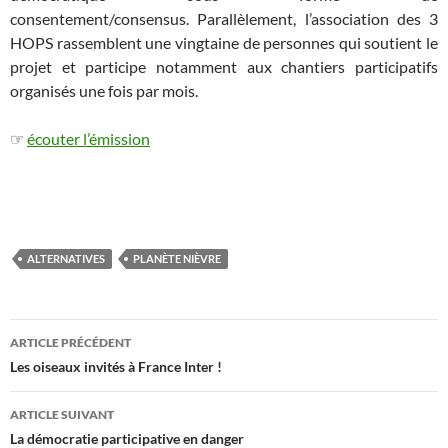
consentement/consensus. Parallèlement, l’association des 3
HOPS rassemblent une vingtaine de personnes qui soutient le
projet et participe notamment aux chantiers participatifs
organisés une fois par mois.
☞
écouter l’émission
…
ALTERNATIVES
PLANÈTE NIÈVRE
Navigation
ARTICLE PRÉCÉDENT
des
Les oiseaux invités à France Inter !
articles
ARTICLE SUIVANT
La démocratie participative en danger