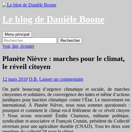
Aller
au
contenu
Le blog de Danièle Boone
Recherche
Menu principal
Rechercher :
Voir, lire, écouter
Planète Nièvre : marches pour le climat,
le réveil citoyen
12 mars 2019
D.B.
Laisser un commentaire
On parle beaucoup d’urgence climatique et sociale, de marches
citoyennes et solidaires, de convergence des luttes et même d’actions
juridiques pour inaction climatique contre l’État. Le mouvement est
international. À Planète Nièvre, nous nous sommes questionnés :
pourquoi et comment le climat est-il fédérateur de ce réveil citoyen
?
Nous avons rencontré
Émilie Chamoux, militante politique,
syndicaliste et associative et François Crutain, président du Collectif
nivernais pour une agriculture durable (CNAD). Tous les deux sont
membres du collectif 58 pour le climat.