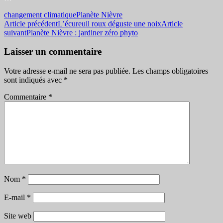
changement climatique
Planète Nièvre
Navigation
Article précédent
L’écureuil roux déguste une noix
Article
suivant
Planète Nièvre : jardiner zéro phyto
des
articles
Laisser un commentaire
Votre adresse e-mail ne sera pas publiée.
Les champs obligatoires
sont indiqués avec
*
Commentaire
*
Nom
*
E-mail
*
Site web