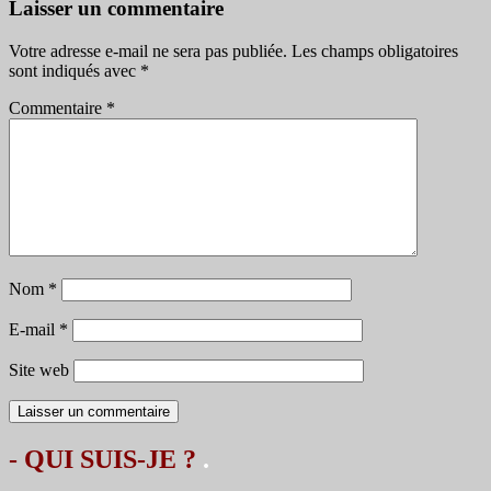
articles
Laisser un commentaire
Votre adresse e-mail ne sera pas publiée.
Les champs obligatoires
sont indiqués avec
*
Commentaire
*
Nom
*
E-mail
*
Site web
- QUI SUIS-JE ?
.