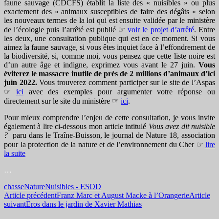
faune sauvage (CDCFS) établit la liste des « nuisibles » ou plus
exactement des « animaux susceptibles de faire des dégâts » selon
les nouveaux termes de la loi qui est ensuite validée par le ministère
de l’écologie puis l’arrêté est publié ☞
voir le projet d’arrêté
. Entre
les deux, une consultation publique qui est en ce moment. Si vous
aimez la faune sauvage, si vous êtes inquiet face à l’effondrement de
la biodiversité, si, comme moi, vous pensez que cette liste noire est
d’un autre âge et indigne, exprimez vous avant le 27 juin.
Vous
éviterez le massacre inutile de près de 2 millions d’animaux d’ici
juin 2022.
Vous trouverez comment participer sur le site de l’Aspas
☞
ici
avec des exemples pour argumenter votre réponse ou
directement sur le site du ministère ☞
ici
.
Pour mieux comprendre l’enjeu de cette consultation, je vous invite
également à lire ci-dessous mon article intitulé
Vous avez dit nuisible
?
paru dans le Traîne-Buisson, le journal de Nature 18, association
pour la protection de la nature et de l’environnement du Cher ☞
lire
la suite
…
chasse
Nature
Nuisibles - ESOD
Navigation
Article précédent
Franz Marc et August Macke à l’Orangerie
Article
suivant
Eros dans le jardin de Xavier Mathias
des