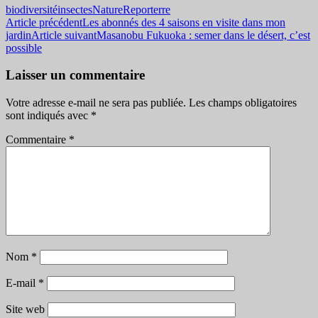
biodiversité
insectes
Nature
Reporterre
Navigation
Article précédent
Les abonnés des 4 saisons en visite dans mon
jardin
Article suivant
Masanobu Fukuoka : semer dans le désert, c’est
des
possible
articles
Laisser un commentaire
Votre adresse e-mail ne sera pas publiée.
Les champs obligatoires
sont indiqués avec
*
Commentaire
*
Nom
*
E-mail
*
Site web