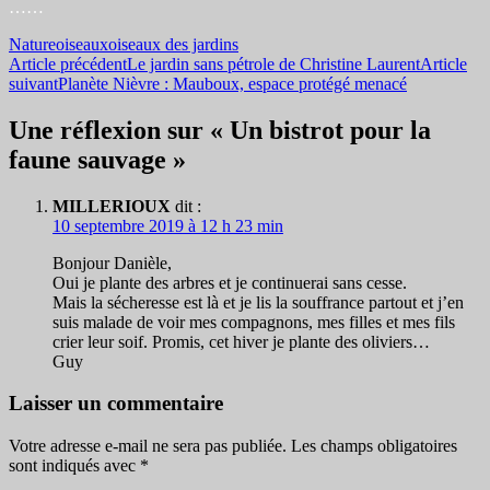
……
Nature
oiseaux
oiseaux des jardins
Navigation
Article précédent
Le jardin sans pétrole de Christine Laurent
Article
suivant
Planète Nièvre : Mauboux, espace protégé menacé
des
articles
Une réflexion sur « Un bistrot pour la
faune sauvage »
MILLERIOUX
dit :
10 septembre 2019 à 12 h 23 min
Bonjour Danièle,
Oui je plante des arbres et je continuerai sans cesse.
Mais la sécheresse est là et je lis la souffrance partout et j’en
suis malade de voir mes compagnons, mes filles et mes fils
crier leur soif. Promis, cet hiver je plante des oliviers…
Guy
Laisser un commentaire
Votre adresse e-mail ne sera pas publiée.
Les champs obligatoires
sont indiqués avec
*