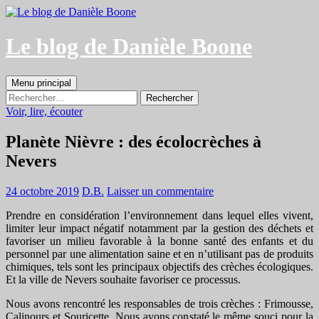
Aller
au
contenu
Le blog de Danièle Boone
Recherche
Menu principal
Rechercher :
Voir, lire, écouter
Planète Nièvre : des écolocrèches à
Nevers
24 octobre 2019
D.B.
Laisser un commentaire
Prendre en considération l’environnement dans lequel elles vivent,
limiter leur impact négatif notamment par la gestion des déchets et
favoriser un milieu favorable à la bonne santé des enfants et du
personnel par une alimentation saine et en n’utilisant pas de produits
chimiques, tels sont les principaux objectifs des crèches écologiques.
Et la ville de Nevers souhaite favoriser ce processus.
Nous avons rencontré les responsables de trois crèches : Frimousse,
Calinours et Souricette. Nous avons constaté le même souci pour la