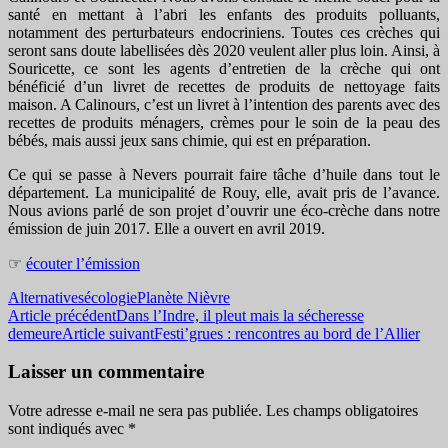
santé en mettant à l’abri les enfants des produits polluants,
notamment des perturbateurs endocriniens. Toutes ces crèches qui
seront sans doute labellisées dès 2020 veulent aller plus loin. Ainsi, à
Souricette, ce sont les agents d’entretien de la crèche qui ont
bénéficié d’un livret de recettes de produits de nettoyage faits
maison. A Calinours, c’est un livret à l’intention des parents avec des
recettes de produits ménagers, crèmes pour le soin de la peau des
bébés, mais aussi jeux sans chimie, qui est en préparation.
Ce qui se passe à Nevers pourrait faire tâche d’huile dans tout le
département. La municipalité de Rouy, elle, avait pris de l’avance.
Nous avions parlé de son projet d’ouvrir une éco-crèche dans notre
émission de juin 2017. Elle a ouvert en avril 2019.
☞
écouter l’émission
Alternatives
écologie
Planète Nièvre
Navigation
Article précédent
Dans l’Indre, il pleut mais la sécheresse
demeure
Article suivant
Festi’grues : rencontres au bord de l’Allier
des
articles
Laisser un commentaire
Votre adresse e-mail ne sera pas publiée.
Les champs obligatoires
sont indiqués avec
*