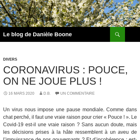
Aller
au
contenu
Recherche
Le blog de Danièle Boone
DIVERS
CORONAVIRUS : POUCE,
ON NE JOUE PLUS !
16 MARS 2020
D.B.
UN COMMENTAIRE
Un virus nous impose une pause mondiale. Comme dans
chat perché, il faut une vraie raison pour crier «
.
Pouce
.
!
.
». Le
Covid-19 est-il une vraie raison ? Sans aucun doute, mais
les décisions prises à la hâte ressemblent à un aveu de
l’impuissance de nos gouvernants ? Et d’incohérence : est-