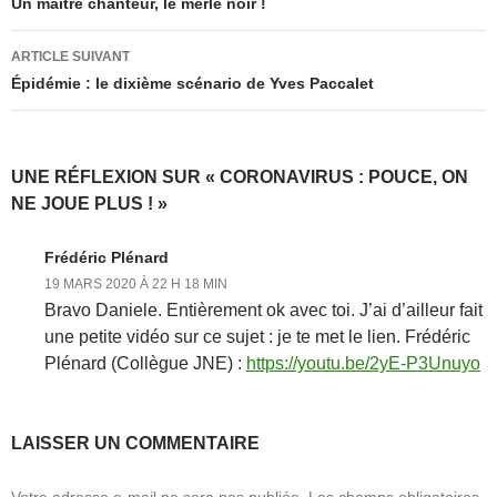
des
Un maître chanteur, le merle noir !
articles
ARTICLE SUIVANT
Épidémie : le dixième scénario de Yves Paccalet
UNE RÉFLEXION SUR « CORONAVIRUS : POUCE, ON
NE JOUE PLUS ! »
Frédéric Plénard
19 MARS 2020 À 22 H 18 MIN
Bravo Daniele. Entièrement ok avec toi. J’ai d’ailleur fait
une petite vidéo sur ce sujet : je te met le lien. Frédéric
Plénard (Collègue JNE) :
https://youtu.be/2yE-P3Unuyo
LAISSER UN COMMENTAIRE
Votre adresse e-mail ne sera pas publiée.
Les champs obligatoires