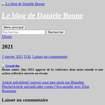
Aller
au
contenu
Le blog de Danièle Boone
Recherche
Menu principal
Rechercher :
Divers
2021
1 janvier 2021
D.B.
Laisser un commentaire
Bonne année. Que 2021 apporte de la cohérence dans notre monde et une
action collective ouverte au vivant.
Navigation
Article précédent
L’univers sous mes pieds par Blandine
Pluchet
Article suivant
Lutter contre l’éco-anxiété avec Élise
des
Rousseau
articles
Laisser un commentaire