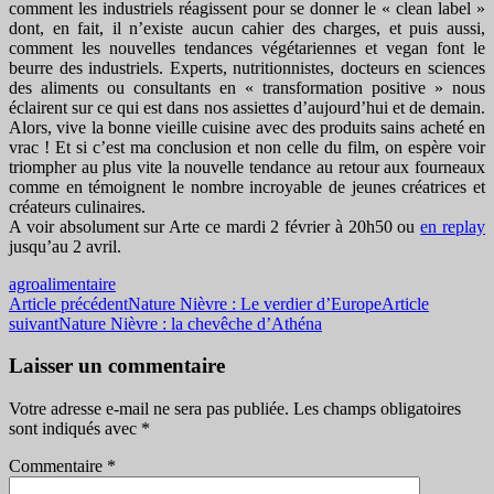
comment les industriels réagissent pour se donner le « clean label »
dont, en fait, il n’existe aucun cahier des charges, et puis aussi,
comment les nouvelles tendances végétariennes et vegan font le
beurre des industriels. Experts, nutritionnistes, docteurs en sciences
des aliments ou consultants en « transformation positive » nous
éclairent sur ce qui est dans nos assiettes d’aujourd’hui et de demain.
Alors, vive la bonne vieille cuisine avec des produits sains acheté en
vrac ! Et si c’est ma conclusion et non celle du film, on espère voir
triompher au plus vite la nouvelle tendance au retour aux fourneaux
comme en témoignent le nombre incroyable de jeunes créatrices et
créateurs culinaires.
A voir absolument sur Arte ce mardi 2 février à 20h50 ou
en replay
jusqu’au 2 avril.
agroalimentaire
Navigation
Article précédent
Nature Nièvre : Le verdier d’Europe
Article
suivant
Nature Nièvre : la chevêche d’Athéna
des
articles
Laisser un commentaire
Votre adresse e-mail ne sera pas publiée.
Les champs obligatoires
sont indiqués avec
*
Commentaire
*