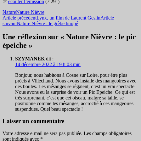
☞
écouter l’émission
(7′29″)
Nature
Nature Nièvre
Navigation
Article précédent
Lynx, un film de Laurent Geslin
Article
suivant
Nature Nièvre : le grèbe huppé
des
articles
Une réflexion sur « Nature Nièvre : le pic
épeiche »
SZYMANEK
dit :
14 décembre 2022 à 19 h 03 min
Bonjour, nous habitons à Cosne sur Loire, pour être plus
précis à Villechaud. Nous avons installé des mangeoires avec
des boules. Les mésanges se régalent, c’est un vrai spectacle.
Nous avons eu la surprise de voir un Pic Epeiche. Ce qui est
très surprenant, c’est que cet oiseau, malgré sa taille, se
positionne comme les mésanges, accroché à ces mangeoires
suspendues. Quel beau spectacle !
Laisser un commentaire
Votre adresse e-mail ne sera pas publiée.
Les champs obligatoires
sont indiqués avec
*