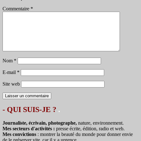
Commentaire
*
Nom
*
E-mail
*
Site web
- QUI SUIS-JE ?
.
Journaliste, écrivain, photographe,
nature, environnement.
Mes secteurs d'activités :
presse écrite, édition, radio et web.
Mes convictions
: montrer la beauté du monde pour donner envie
de le préserver vite, car il y a urgence.