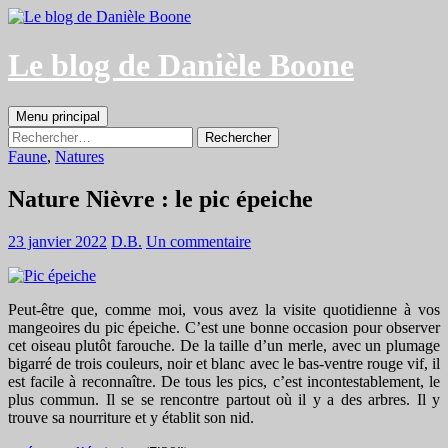
Aller
au
contenu
Le blog de Danièle Boone
Recherche
Menu principal
Rechercher :
Faune
,
Natures
Nature Nièvre : le pic épeiche
23 janvier 2022
D.B.
Un commentaire
Peut-être que, comme moi, vous avez la visite quotidienne à vos
mangeoires du pic épeiche. C’est une bonne occasion pour observer
cet oiseau plutôt farouche. De la taille d’un merle, avec un plumage
bigarré de trois couleurs, noir et blanc avec le bas-ventre rouge vif, il
est facile à reconnaître. De tous les pics, c’est incontestablement, le
plus commun. Il se se rencontre partout où il y a des arbres. Il y
trouve sa nourriture et y établit son nid.