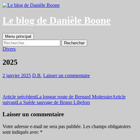
Aller
au
contenu
Le blog de Danièle Boone
Recherche
Menu principal
Rechercher :
Divers
2025
2 janvier 2025
D.B.
Laisser un commentaire
Navigation
Article précédent
La longue route de Bernard Moitessier
Article
suivant
La Suède sauvage de Bruno Liljefors
des
articles
Laisser un commentaire
Votre adresse e-mail ne sera pas publiée.
Les champs obligatoires
sont indiqués avec
*