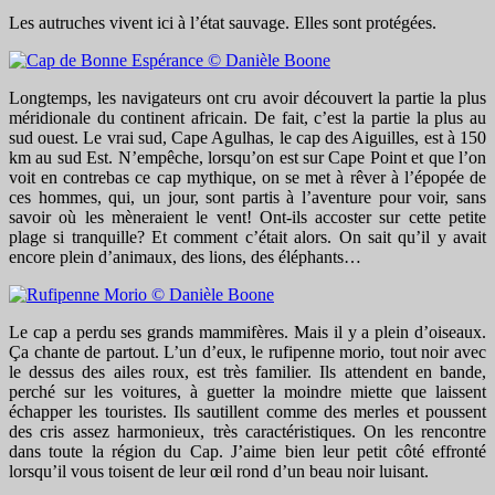
Les autruches vivent ici à l’état sauvage. Elles sont protégées.
Longtemps, les navigateurs ont cru avoir découvert la partie la plus
méridionale du continent africain. De fait, c’est la partie la plus au
sud ouest. Le vrai sud, Cape Agulhas, le cap des Aiguilles, est à 150
km au sud Est. N’empêche, lorsqu’on est sur Cape Point et que l’on
voit en contrebas ce cap mythique, on se met à rêver à l’épopée de
ces hommes, qui, un jour, sont partis à l’aventure pour voir, sans
savoir où les mèneraient le vent! Ont-ils accoster sur cette petite
plage si tranquille? Et comment c’était alors. On sait qu’il y avait
encore plein d’animaux, des lions, des éléphants…
Le cap a perdu ses grands mammifères. Mais il y a plein d’oiseaux.
Ça chante de partout. L’un d’eux, le rufipenne morio, tout noir avec
le dessus des ailes roux, est très familier. Ils attendent en bande,
perché sur les voitures, à guetter la moindre miette que laissent
échapper les touristes. Ils sautillent comme des merles et poussent
des cris assez harmonieux, très caractéristiques. On les rencontre
dans toute la région du Cap. J’aime bien leur petit côté effronté
lorsqu’il vous toisent de leur œil rond d’un beau noir luisant.