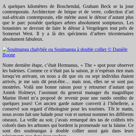
A quelques kilomètres de Boschendal, Graham Beck se la joue
contemporain. Architecture de brique et de verre, collection d’art
sud-africain contemporain, elle mérite aussi le détour d’autant plus
que le parc possède quelques arbres absolument somptueux. Les
botanistes se devront de faire le détour à Vergelegen tout près de
Somerset West. Il y a là des spécimens d’arbres tricentenaires
absolument fabuleux.
Notre dernière étape, c’était Hermanus, « The » spot pour observer
les baleines. Comme ce n’était pas la saison, je n’espérais rien mais
lorsqu’en arrivant, on nous a dit que six ou sept individus étaient
arrivés, je me suis dit peut-être… mais non, elles ne se sont pas
montrées. Voilà une bonne raison pour y retourner d’autant que
Amish Holmeyr, l’assistant du general manager du magnifique
Marine Hotel m’a proposé de revenir pour une rando ornitho de
quelques jours! Cet ancien garde nature converti à l’hôtellerie, a
conservé son regard d’éthologiste pour les touristes. Tôt le matin,
nous avons fait une balade pour voir et surtout nommer les différents
oiseaux. La veille au soir, j’avais remarqué des tas de colibris très
colorés dans les arbustes qui bordent la promenade sur la falaise. Ce
sont des souïmangas à double collier aussi gais dans leurs