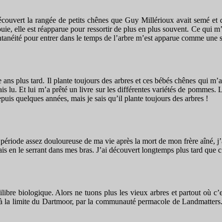
découvert la rangée de petits chênes que Guy Millérioux avait semé et qu
e, elle est réapparue pour ressortir de plus en plus souvent. Ce qui m’é
antanéité pour entrer dans le temps de l’arbre m’est apparue comme une 
e ans plus tard. Il plante toujours des arbres et ces bébés chênes qui m
is lu. Et lui m’a prêté un livre sur les différentes variétés de pommes. L
uis quelques années, mais je sais qu’il plante toujours des arbres !
riode assez douloureuse de ma vie après la mort de mon frère aîné, j’av
ais en le serrant dans mes bras. J’ai découvert longtemps plus tard que 
ilibre biologique. Alors ne tuons plus les vieux arbres et partout où c
à la limite du Dartmoor, par la communauté permacole de Landmatters. A