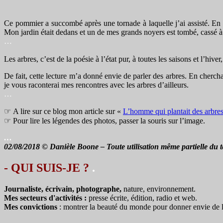
Ce pommier a succombé après une tornade à laquelle j’ai assisté. En 
Mon jardin était dedans et un de mes grands noyers est tombé, cassé à u
…
Les arbres, c’est de la poésie à l’état pur, à toutes les saisons et l’hiv
De fait, cette lecture m’a donné envie de parler des arbres. En cherch
je vous raconterai mes rencontres avec les arbres d’ailleurs.
…
☞ A lire sur ce blog mon article sur «
L’homme qui plantait des arbre
☞ Pour lire les légendes des photos, passer la souris sur l’image.
…
02/08/2018 © Danièle Boone – Toute utilisation même partielle du te
- QUI SUIS-JE ?
.
Journaliste, écrivain, photographe,
nature, environnement.
Mes secteurs d'activités :
presse écrite, édition, radio et web.
Mes convictions
: montrer la beauté du monde pour donner envie de le 