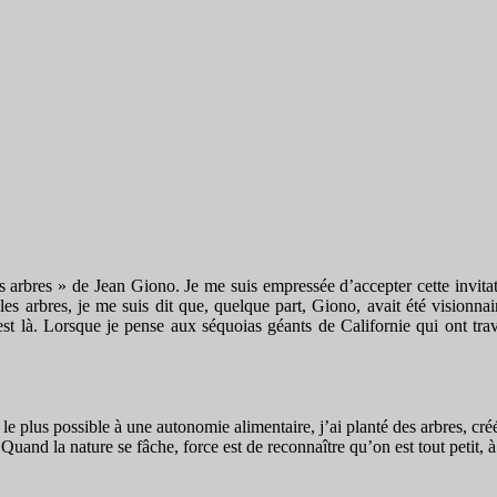
es arbres » de Jean Giono. Je me suis empressée d’accepter cette invitat
les arbres, je me suis dit que, quelque part, Giono, avait été visionnair
est là. Lorsque je pense aux séquoias géants de Californie qui ont trave
e plus possible à une autonomie alimentaire, j’ai planté des arbres, cré
uand la nature se fâche, force est de reconnaître qu’on est tout petit, à