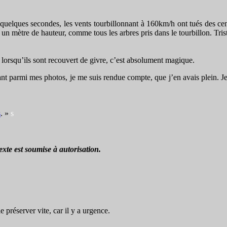
quelques secondes, les vents tourbillonnant à 160km/h ont tués des cen
n mètre de hauteur, comme tous les arbres pris dans le tourbillon. Triste
er, lorsqu’ils sont recouvert de givre, c’est absolument magique.
ant parmi mes photos, je me suis rendue compte, que j’en avais plein. J
s
. »
s
xte est soumise à autorisation.
préserver vite, car il y a urgence.