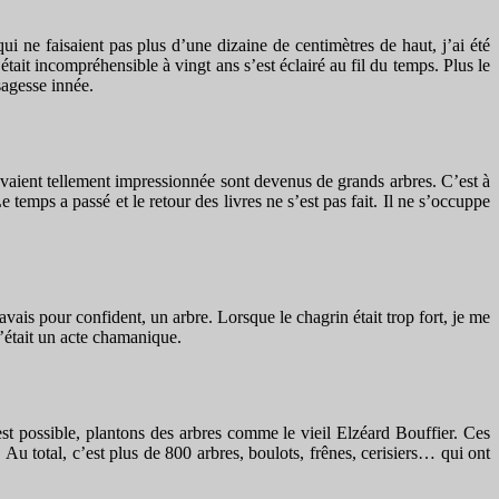
i ne faisaient pas plus d’une dizaine de centimètres de haut, j’ai été
tait incompréhensible à vingt ans s’est éclairé au fil du temps. Plus le
sagesse innée.
’avaient tellement impressionnée sont devenus de grands arbres. C’est à
e temps a passé et le retour des livres ne s’est pas fait. Il ne s’occuppe
ais pour confident, un arbre. Lorsque le chagrin était trop fort, je me
c’était un acte chamanique.
’est possible, plantons des arbres comme le vieil Elzéard Bouffier. Ces
u total, c’est plus de 800 arbres, boulots, frênes, cerisiers… qui ont