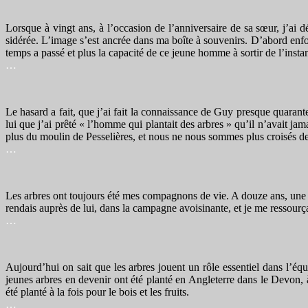
Lorsque à vingt ans, à l’occasion de l’anniversaire de sa sœur, j’ai 
sidérée. L’image s’est ancrée dans ma boîte à souvenirs. D’abord enfoui
temps a passé et plus la capacité de ce jeune homme à sortir de l’inst
…
Le hasard a fait, que j’ai fait la connaissance de Guy presque quarant
lui que j’ai prêté « l’homme qui plantait des arbres » qu’il n’avait jama
plus du moulin de Pesselières, et nous ne nous sommes plus croisés dep
…
Les arbres ont toujours été mes compagnons de vie. A douze ans, une pé
rendais auprès de lui, dans la campagne avoisinante, et je me ressourç
…
Aujourd’hui on sait que les arbres jouent un rôle essentiel dans l’équ
jeunes arbres en devenir ont été planté en Angleterre dans le Devon, 
été planté à la fois pour le bois et les fruits.
…