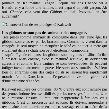
primaire de Kalimantan Tengah. Depuis dix ans Chanee vit à
Bornéo et y a fondé une famille. Il est papa d’un petit garçon. Ah
oui,
Chanee
, cela veut dire
Gibbon
en thaï! Pouvait-il en être
autrement?
Les gibbons ne sont pas des animaux de compagnie.
Très prisés comme animaux de compagnie dans leur jeune âge, les
gibbons sont chassés par les braconniers. Comme ils vivent dans la
canopée, le seul moyen de récupérer le bébé est de tuer la mère qui
entraînent dans sa chute son petit étroitement cramponné.
Jusqu’à l’âge de cinq ans, les gibbons sont mignons et câlins, faciles
à dresser. Mais ensuite, avec la maturité sexuelle, ils deviennent
agressifs et comme leurs canines se sont développées, ils peuvent
infliger involontairement de graves blessures aussi sont-ils tués à leur
tour ou enfermés dans des cages où ils se laissent très rapidement
mourir d’ennui. Dans la nature, l’espérance de vie d’un gibbon est
d’une trentaine d’années !
Kalaweit récupère ces orphelins. 80 % d’entre eux sont ramené par
des jeunes indonésiens sensibilisés par les messages à la radio. Une
belle réussite. Ensuite, il faut leur réapprendre à être des vrais
gibbons. C’est un processus lent et long. Ils doivent apprendre à
reconnaître leur nourriture en milieu sauvage et la manière de la