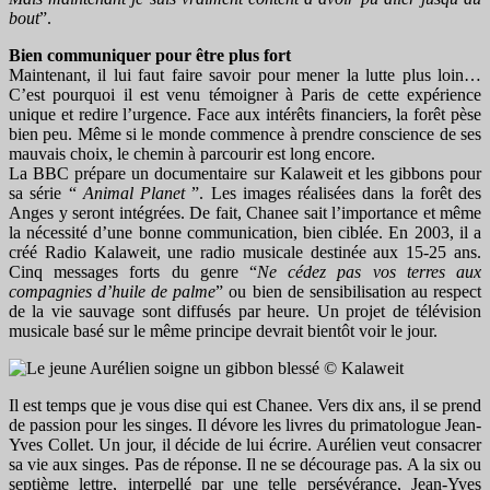
bout
”.
Bien communiquer pour être plus fort
Maintenant, il lui faut faire savoir pour mener la lutte plus loin…
C’est pourquoi il est venu témoigner à Paris de cette expérience
unique et redire l’urgence. Face aux intérêts financiers, la forêt pèse
bien peu. Même si le monde commence à prendre conscience de ses
mauvais choix, le chemin à parcourir est long encore.
La BBC prépare un documentaire sur Kalaweit et les gibbons pour
sa série “
Animal Planet
”. Les images réalisées dans la forêt des
Anges y seront intégrées. De fait, Chanee sait l’importance et même
la nécessité d’une bonne communication, bien ciblée. En 2003, il a
créé Radio Kalaweit, une radio musicale destinée aux 15-25 ans.
Cinq messages forts du genre “
Ne cédez pas vos terres aux
compagnies d’huile de palme
” ou bien de sensibilisation au respect
de la vie sauvage sont diffusés par heure. Un projet de télévision
musicale basé sur le même principe devrait bientôt voir le jour.
Il est temps que je vous dise qui est Chanee. Vers dix ans, il se prend
de passion pour les singes. Il dévore les livres du primatologue Jean-
Yves Collet. Un jour, il décide de lui écrire. Aurélien veut consacrer
sa vie aux singes. Pas de réponse. Il ne se décourage pas. A la six ou
septième lettre, interpellé par une telle persévérance, Jean-Yves