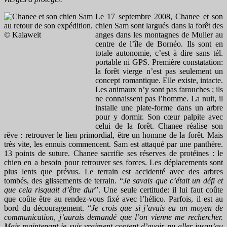
Le 17 septembre 2008, Chanee et son
chien Sam sont largués dans la forêt des
anges dans les montagnes de Muller au
centre de l’île de Bornéo. Ils sont en
totale autonomie, c’est à dire sans tél.
portable ni GPS. Première constatation:
la forêt vierge n’est pas seulement un
concept romantique. Elle existe, intacte.
Les animaux n’y sont pas farouches ; ils
ne connaissent pas l’homme. La nuit, il
installe une plate-forme dans un arbre
pour y dormir. Son cœur palpite avec
celui de la forêt. Chanee réalise son
rêve : retrouver le lien primordial, être un homme de la forêt. Mais
très vite, les ennuis commencent. Sam est attaqué par une panthère.
13 points de suture. Chanee sacrifie ses réserves de protéines : le
chien en a besoin pour retrouver ses forces. Les déplacements sont
plus lents que prévus. Le terrain est accidenté avec des arbres
tombés, des glissements de terrain. “
Je savais que c’était un défi et
que cela risquait d’être dur
”. Une seule certitude: il lui faut coûte
que coûte être au rendez-vous fixé avec l’hélico. Parfois, il est au
bord du découragement. “
Je crois que si j’avais eu un moyen de
communication, j’aurais demandé que l’on vienne me rechercher.
Mais maintenant je suis vraiment content d’avoir pu aller jusqu’au