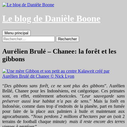
Aller
au
contenu
Le blog de Danièle Boone
Recherche
Menu principal
Rechercher :
Aurélien Brulé – Chanee: la forêt et les
gibbons
“
Des gibbons sans forêt, ce ne sont plus des gibbons
”. Aurélien
Brûlé, Chanee pour les Indonésiens, est catégorique. Ces primates
sont, en effet, entièrement arboricoles. “
Leur sauvegarde sans
préserver aussi leur habitat n’a pas de sens
.” Mais la forêt en
Indonésie, comme dans trop d’endroits de la planète, part en fumée
pour faire de la place aux palmiers à huile et maintenant aux
agrocarburants. “
Nous perdons 2 millions d’hectares par an
(soit 2
terrains de football chaque minute)
mais il reste encore des terres
vierges à protéger.
”