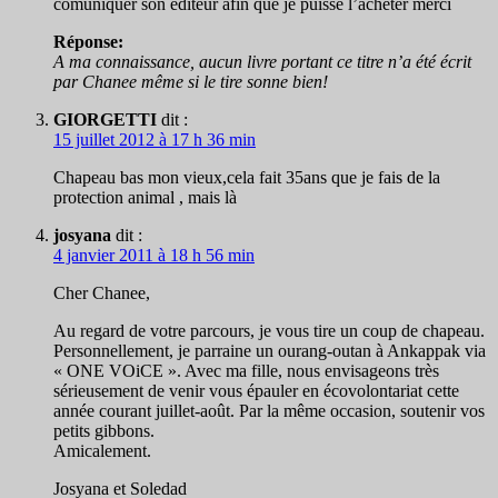
comuniquer son editeur afin que je puisse l’acheter merci
Réponse:
A ma connaissance, aucun livre portant ce titre n’a été écrit
par Chanee même si le tire sonne bien!
GIORGETTI
dit :
15 juillet 2012 à 17 h 36 min
Chapeau bas mon vieux,cela fait 35ans que je fais de la
protection animal , mais là
josyana
dit :
4 janvier 2011 à 18 h 56 min
Cher Chanee,
Au regard de votre parcours, je vous tire un coup de chapeau.
Personnellement, je parraine un ourang-outan à Ankappak via
« ONE VOiCE ». Avec ma fille, nous envisageons très
sérieusement de venir vous épauler en écovolontariat cette
année courant juillet-août. Par la même occasion, soutenir vos
petits gibbons.
Amicalement.
Josyana et Soledad