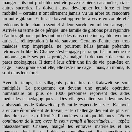
manger – ils ont probablement été gavé de bière, cacahuètes, riz et
autres sucreries. Ils doivent aussi développer leur force et leur
mobilité – certains n’ont sûrement jamais vu un arbre ou rencontré
un autre gibbon. Enfin, il doivent apprendre à vivre en couple et à
redécouvrir le chant essentiel à leur survie en milieu sauvage.
Arrivée au terme de ce périple, une famille de gibbons peut rejoindre
d’autres gibbons qui les ont précédés dans cette incroyable aventure
qu’est la réintégration à la vie sauvage. Certains d’entre eux, trop
malades, trop imprégnés, ne pourront hélas jamais prétendre
retrouver la liberté. Chanee s’est engagé par rapport à lui-même de
toujours gardé ses petits protégés malgré la demande de certains
parcs zoologiques. Il tient à leur offrir une fin de vie, peut-être en
cage – aussi grande soit-elle, elle reste une cage – mais, au moins, ils
sont dans leur forêt.
Avec le temps, les villageois partenaires de Kalaweit se sont
multipliés. Le programme est devenu une grande opération
humanitaire ou plus de 1000 personnes reçoivent des aides
médicales et pédagogiques… Des villages entiers sont devenus les
ambassadeurs de Kalaweit et prônent le respect de la vie. Kalaweit
a encore énormément de travail, et le challenge devient de plus en
plus dur car les difficultés financières sont quotidiennes. “
Nous
continuons de lutter, avec le cœur rempli d’incertitudes…
”, répète
inlassablement Chanee, malgré les entraves matérielles et les
menaces dont il est l’objet personnellement. Pas question de