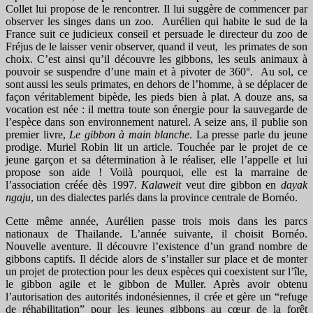
Collet lui propose de le rencontrer. Il lui suggère de commencer par
observer les singes dans un zoo. Aurélien qui habite le sud de la
France suit ce judicieux conseil et persuade le directeur du zoo de
Fréjus de le laisser venir observer, quand il veut, les primates de son
choix. C’est ainsi qu’il découvre les gibbons, les seuls animaux à
pouvoir se suspendre d’une main et à pivoter de 360°. Au sol, ce
sont aussi les seuls primates, en dehors de l’homme, à se déplacer de
façon véritablement bipède, les pieds bien à plat. A douze ans, sa
vocation est née : il mettra toute son énergie pour la sauvegarde de
l’espèce dans son environnement naturel. A seize ans, il publie son
premier livre,
Le gibbon à main blanche
. La presse parle du jeune
prodige. Muriel Robin lit un article. Touchée par le projet de ce
jeune garçon et sa détermination à le réaliser, elle l’appelle et lui
propose son aide ! Voilà pourquoi, elle est la marraine de
l’association créée dès 1997.
Kalaweit
veut dire gibbon en
dayak
ngaju
, un des dialectes parlés dans la province centrale de Bornéo.
Cette même année, Aurélien passe trois mois dans les parcs
nationaux de Thailande. L’année suivante, il choisit Bornéo.
Nouvelle aventure. Il découvre l’existence d’un grand nombre de
gibbons captifs. Il décide alors de s’installer sur place et de monter
un projet de protection pour les deux espèces qui coexistent sur l’île,
le gibbon agile et le gibbon de Muller. Après avoir obtenu
l’autorisation des autorités indonésiennes, il crée et gère un “refuge
de réhabilitation” pour les jeunes gibbons au cœur de la forêt