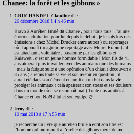
Chanee: la forêt et les gibbons »
CRUCHANDEU Claudine
dit :
26 décembre 2018 à 4 h 46 min
Bravo à Aurélien Brulé dit Chanee , pour nous tous . J’ai une
énorme admiration pour lui depuis le début , je le suis lors des
émissions ( chez Michel Drucker entre autres ) ou reportages
où il apparaît ( magnifique reportage avec Muriel Robin ) : il
est attachant , volontaire , passionné par les gibbons et
Kalaweit , c’est un jeune homme formidable ! Mon fils de 41
ans aimerait plus travailler avec des animaux que des humains
, mais la fatigue suite à une opération d’un chiari ( découvert a
35 ans ) a remis toute sa vie et son avenir en question , il
aurait été dans son élément et aurait eu un but dans la vie ,
protéger les animaux ( cela apaiserait son stress et ses douleurs
dans un monde où il se reconnaît mal ) Toute nos amitiés à
Chanee et bon Noël à lui et son équipe ☃️
leroy
dit :
10 mai 2013 à 17 h 55 min
je recherche un livre que aurelien brulé a ecrit son titre est
l’homme qui murmurait a l’oreille des gibons merci de me