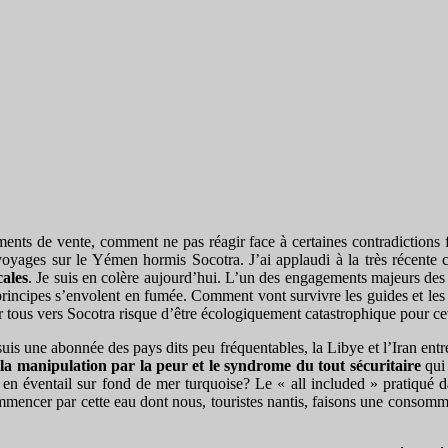
ents de vente, comment ne pas réagir face à certaines contradiction
ages sur le Yémen hormis Socotra. J’ai applaudi à la très récente cr
cales
. Je suis en colère aujourd’hui. L’un des engagements majeurs des v
x principes s’envolent en fumée. Comment vont survivre les guides et l
ous vers Socotra risque d’être écologiquement catastrophique pour cette 
 suis une abonnée des pays dits peu fréquentables, la Libye et l’Iran ent
:
la manipulation par la peur et le syndrome du tout sécuritaire
qui 
en éventail sur fond de mer turquoise? Le « all included » pratiqué da
commencer par cette eau dont nous, touristes nantis, faisons une consom