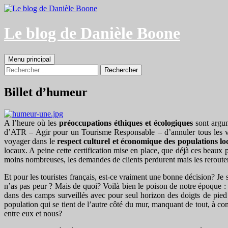
Aller
au
contenu
Le blog de Danièle Boone
Recherche
Menu principal
Rechercher :
Billet d’humeur
A l’heure où les
préoccupations éthiques et écologiques
sont argum
d’ATR – Agir pour un Tourisme Responsable – d’annuler tous les voy
voyager dans le
respect culturel et économique des populations lo
locaux. A peine cette certification mise en place, que déjà ces beau
moins nombreuses, les demandes de clients perdurent mais les rerouter t
Et pour les touristes français, est-ce vraiment une bonne décision? Je
n’as pas peur ? Mais de quoi? Voilà bien le poison de notre époque 
dans des camps surveillés avec pour seul horizon des doigts de pied 
population qui se tient de l’autre côté du mur, manquant de tout, à 
entre eux et nous?