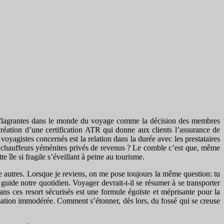
s flagrantes dans le monde du voyage comme la décision des membres
éation d’une certification ATR qui donne aux clients l’assurance de
oyagistes concernés est la relation dans la durée avec les prestataires
es chauffeurs yéménites privés de revenus ? Le comble c’est que, même
île si fragile s’éveillant à peine au tourisme.
re autres. Lorsque je reviens, on me pose toujours la même question: tu
guide notre quotidien. Voyager devrait-t-il se résumer à se transporter
ns ces resort sécurisés est une formule égoïste et méprisante pour la
mation immodérée. Comment s’étonner, dès lors, du fossé qui se creuse