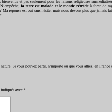
les bienvenus et pas seulement pour les raisons religieuses surmédiatis
e… N’empêche,
la terre est malade et le monde rétrécit
à force de ra
? Ma réponse est oui sans hésiter mais nous devons plus que jamais fai
e.
 la nature. Si vous pouvez partir, n’importe ou que vous alliez, en France
t indiqués avec
*