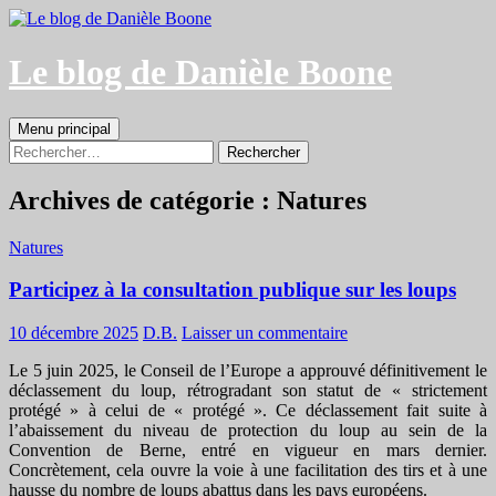
Aller
au
contenu
Le blog de Danièle Boone
Recherche
Menu principal
Rechercher :
Archives de catégorie : Natures
Natures
Participez à la consultation publique sur les loups
10 décembre 2025
D.B.
Laisser un commentaire
Le 5 juin 2025, le Conseil de l’Europe a approuvé définitivement le
déclassement du loup, rétrogradant son statut de « strictement
protégé » à celui de « protégé ». Ce déclassement fait suite à
l’abaissement du niveau de protection du loup au sein de la
Convention de Berne, entré en vigueur en mars dernier.
Concrètement, cela ouvre la voie à une facilitation des tirs et à une
hausse du nombre de loups abattus dans les pays européens.