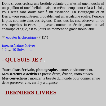
Donc si vous croisez une bestiole volante qui n’est ni une mouche ni
un papillon ni une libellule mais, en même temps tout cela à la fois,
vous serez sans doute face à un ascalaphe. En Bourgogne et en
Berry, vous rencontrerez probablement un ascalaphe soufré, l’espèce
la plus courante dans ces régions. Dans tous les cas, observer un de
ces superbes insectes qui passe comme un éclair jaune au vol
chaloupé et agile, est toujours un moment de grâce inoubliable.
☞
écouter la chronique
(7′15″)
insectes
Nature Nièvre
Navigation
1
2
…
10
Suivant →
des
- QUI SUIS-JE ?
.
articles
Journaliste, écrivain, photographe,
nature, environnement.
Mes secteurs d'activités :
presse écrite, édition, radio et web.
Mes convictions
: montrer la beauté du monde pour donner envie
de le préserver vite, car il y a urgence.
-
DERNIERS LIVRES