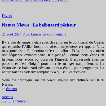
Divers
Nature Nièvre : Le balbuzard pêcheur
21 août 2024
D.B.
Laisser un commentaire
Il y a peu de temps, j’étais avec des amis sur le pont canal du Guétin
qui enjambe l’Allier lorsqu’un oiseau majestueux est apparu. Vite,
mes jumelles et là, émotion : c’est le balbu ! Et là, il nous a offert
une séquence extraordinaire. Il a plongé. Comme nous étions en
hauteur, nous avons pu observer l’impact. Il est ressorti avec un
poisson et s’est éloigné pour aller le manger tranquillement. La
vision de ce balbuzard pêchant nous a ébloui pour longtemps. La
nature fait des cadeaux somptueux à qui sait les recevoir.
Voilà ma chronique sur cet oiseau majestueux diffusée sur RCF
Nièvre.
☞
écouter
oiseaux
Navigation
1
2
…
17
Suivant →