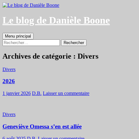
Aller
au
contenu
Le blog de Danièle Boone
Recherche
Menu principal
Rechercher :
Archives de catégorie : Divers
Divers
2026
1 janvier 2026
D.B.
Laisser un commentaire
Divers
Geneviève Omessa s’en est allée
6 août 2025
D.B.
Laisser un commentaire