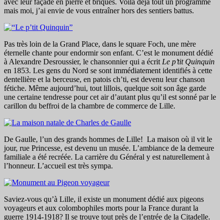
avec leur façade en pierre et briques. Voilà déjà tout un programme
mais moi, j’ai envie de vous entraîner hors des sentiers battus.
Pas très loin de la Grand Place, dans le square Foch, une mère
éternelle chante pour endormir son enfant. C’est le monument dédié
à Alexandre Desroussier, le chansonnier qui a écrit
Le p’tit Quinquin
en 1853. Les gens du Nord se sont immédiatement identifiés à cette
dentellière et la berceuse, en patois ch’ti, est devenu leur chanson
fétiche. Même aujourd’hui, tout lillois, quelque soit son âge garde
une certaine tendresse pour cet air d’autant plus qu’il est sonné par le
carillon du beffroi de la chambre de commerce de Lille.
De Gaulle, l’un des grands hommes de Lille! La maison où il vit le
jour, rue Princesse, est devenu un musée. L’ambiance de la demeure
familiale a été recréée. La carrière du Général y est naturellement à
l’honneur. L’accueil est très sympa.
Saviez-vous qu’à Lille, il existe un monument dédié aux pigeons
voyageurs et aux colombophiles morts pour la France durant la
guerre 1914-1918? Il se trouve tout près de l’entrée de la Citadelle.