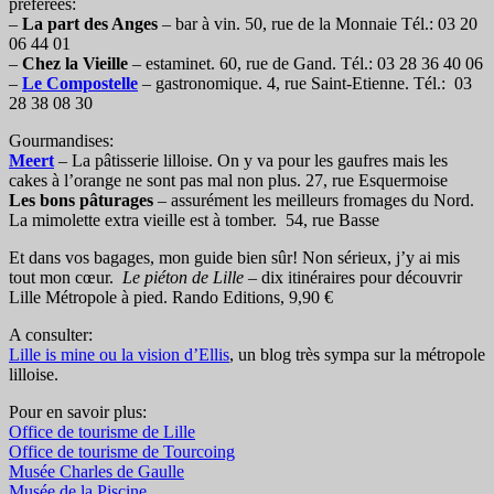
préférées:
–
La part des Anges
– bar à vin. 50, rue de la Monnaie Tél.: 03 20
06 44 01
–
Chez la Vieille
– estaminet. 60, rue de Gand. Tél.: 03 28 36 40 06
–
Le Compostelle
– gastronomique. 4, rue Saint-Etienne. Tél.: 03
28 38 08 30
Gourmandises:
Meert
– La pâtisserie lilloise. On y va pour les gaufres mais les
cakes à l’orange ne sont pas mal non plus. 27, rue Esquermoise
Les bons pâturages
– assurément les meilleurs fromages du Nord.
La mimolette extra vieille est à tomber. 54, rue Basse
Et dans vos bagages, mon guide bien sûr! Non sérieux, j’y ai mis
tout mon cœur.
Le piéton de Lille
– dix itinéraires pour découvrir
Lille Métropole à pied. Rando Editions, 9,90 €
A consulter:
Lille is mine ou la vision d’Ellis
, un blog très sympa sur la métropole
lilloise.
Pour en savoir plus:
Office de tourisme de Lille
Office de tourisme de Tourcoing
Musée Charles de Gaulle
Musée de la Piscine