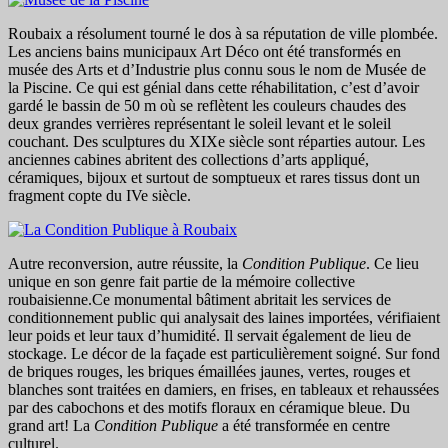
Roubaix a résolument tourné le dos à sa réputation de ville plombée.
Les anciens bains municipaux Art Déco ont été transformés en
musée des Arts et d’Industrie plus connu sous le nom de Musée de
la Piscine. Ce qui est génial dans cette réhabilitation, c’est d’avoir
gardé le bassin de 50 m où se reflètent les couleurs chaudes des
deux grandes verrières représentant le soleil levant et le soleil
couchant. Des sculptures du XIXe siècle sont réparties autour. Les
anciennes cabines abritent des collections d’arts appliqué,
céramiques, bijoux et surtout de somptueux et rares tissus dont un
fragment copte du IVe siècle.
Autre reconversion, autre réussite, la
Condition Publique
. Ce lieu
unique en son genre fait partie de la mémoire collective
roubaisienne.Ce monumental bâtiment abritait les services de
conditionnement public qui analysait des laines importées, vérifiaient
leur poids et leur taux d’humidité. Il servait également de lieu de
stockage. Le décor de la façade est particulièrement soigné. Sur fond
de briques rouges, les briques émaillées jaunes, vertes, rouges et
blanches sont traitées en damiers, en frises, en tableaux et rehaussées
par des cabochons et des motifs floraux en céramique bleue. Du
grand art! La
Condition Publique
a été transformée en centre
culturel.