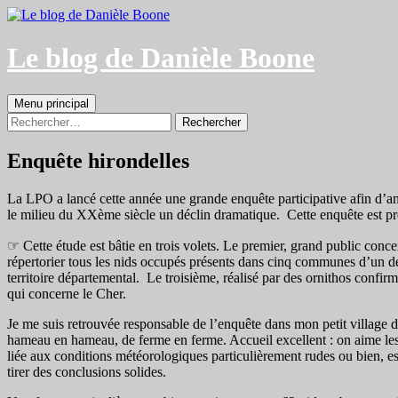
Aller
au
contenu
Le blog de Danièle Boone
Recherche
Menu principal
Rechercher :
Enquête hirondelles
La LPO a lancé cette année une grande enquête participative afin d’ana
le milieu du XXème siècle un déclin dramatique. Cette enquête est prév
☞ Cette étude est bâtie en trois volets. Le premier, grand public conce
répertorier tous les nids occupés présents dans cinq communes d’un dép
territoire départemental. Le troisième, réalisé par des ornithos confir
qui concerne le Cher.
Je me suis retrouvée responsable de l’enquête dans mon petit village
hameau en hameau, de ferme en ferme. Accueil excellent : on aime les 
liée aux conditions météorologiques particulièrement rudes ou bien, e
tirer des conclusions solides.