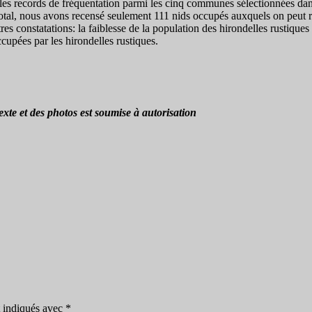
 les records de fréquentation parmi les cinq communes sélectionnées dans
otal, nous avons recensé seulement 111 nids occupés auxquels on peut raj
tres constatations: la faiblesse de la population des hirondelles rustiqu
cupées par les hirondelles rustiques.
xte et des photos est soumise à autorisation
t indiqués avec
*