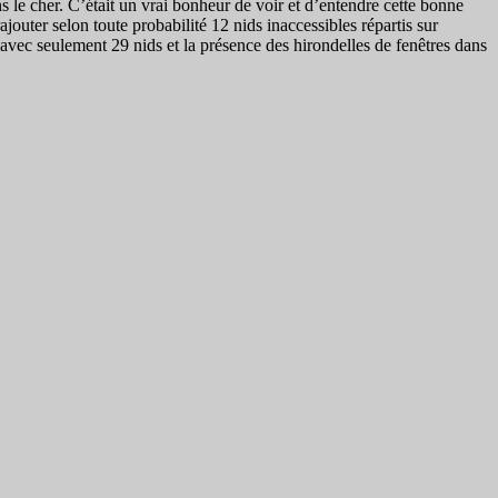
 le cher. C’était un vrai bonheur de voir et d’entendre cette bonne
outer selon toute probabilité 12 nids inaccessibles répartis sur
es avec seulement 29 nids et la présence des hirondelles de fenêtres dans