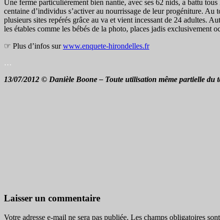
Une ferme particulièrement bien nantie, avec ses 62 nids, a battu tous
centaine d’individus s’activer au nourrissage de leur progéniture. Au t
plusieurs sites repérés grâce au va et vient incessant de 24 adultes. Au
les étables comme les bébés de la photo, places jadis exclusivement oc
☞ Plus d’infos sur
www.enquete-hirondelles.fr
…
13/07/2012 © Danièle Boone – Toute utilisation même partielle du te
Laisser un commentaire
Votre adresse e-mail ne sera pas publiée.
Les champs obligatoires son