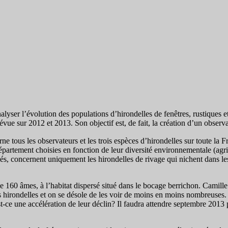
lyser l’évolution des populations d’hirondelles de fenêtres, rustiques 
ue sur 2012 et 2013. Son objectif est, de fait, la création d’un observ
rne tous les observateurs et les trois espèces d’hirondelles sur toute la 
artement choisies en fonction de leur diversité environnementale (agricul
més, concernent uniquement les hirondelles de rivage qui nichent dans les 
 de 160 âmes, à l’habitat dispersé situé dans le bocage berrichon. Cam
hirondelles et on se désole de les voir de moins en moins nombreuses. C
st-ce une accélération de leur déclin? Il faudra attendre septembre 201