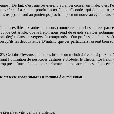
etourne ! De fait, c’est une ouvrière. J’aurai pu croiser un mâle, c’est
 ouvrières. La reine a pondu les œufs non fécondés qui donnent naiss
Elles réapparaîtront au printemps prochain pour un nouveau cycle mais b
fruit accessible aux autres amateurs comme ces mouches attirées par cett
au début de cet article, que le frelon nous rend de grands services nota
t ses dégâts dans les vergers. Je comprends qu’un professionnel puisse ê
s lorsqu’ils les découvrent ? D’autant, que ces particuliers laissent bien
. Certains éleveurs allemands installe un nichoir à frelons à proximit
duisant l’utilisation de pesticides destinés à protéger le cheptel. Le frel
trop près d’une habitation et représente une menace, elle est déplacée 
 du texte et des photos est soumise à autorisation.
préserver vite, car il y a urgence.