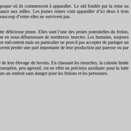
 l’époque où ils commencent à apparaître. Le nid fondée par la reine au
ance aux mâles. Les jeunes reines vont apparaître d’ici deux à trois
eaucoup d’entre elles ne survivent pas.
e délicieuse prune. Elles sont l’une des proies potentielles du frelon,
mment en nous débarrassant de nombreux insectes. Les humains, toujours
tre mécontent mais un particulier ne peut-il pas accepter de partager un
 souvent perdre une part importante de leur production par paresse ou par
é de leur élevage de bovins. En chassant les mouches, la colonie limite
on européen, peu agressif, est en effet un précieux auxiliaire pour la lutte
dans un endroit sans danger pour les frelons et les personnes.