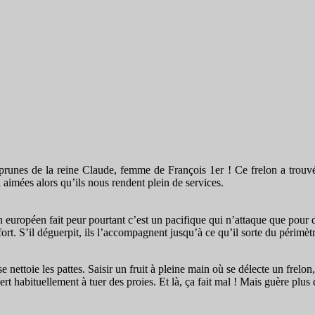
runes de la reine Claude, femme de François 1er ! Ce frelon a trouvé 
aimées alors qu’ils nous rendent plein de services.
n européen fait peur pourtant c’est un pacifique qui n’attaque que pour d
ort. S’il déguerpit, ils l’accompagnent jusqu’à ce qu’il sorte du périmètr
 nettoie les pattes. Saisir un fruit à pleine main où se délecte un frelon,
ert habituellement à tuer des proies. Et là, ça fait mal ! Mais guère plu