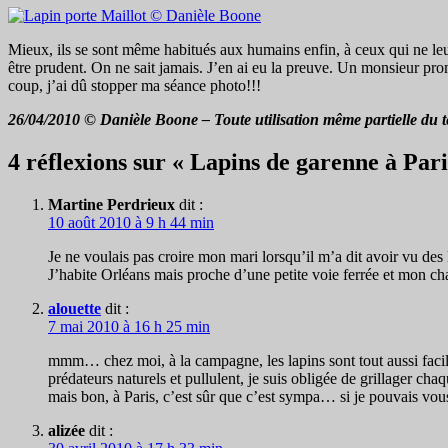
Mieux, ils se sont même habitués aux humains enfin, à ceux qui ne leur 
être prudent. On ne sait jamais. J’en ai eu la preuve. Un monsieur prom
coup, j’ai dû stopper ma séance photo!!!
26/04/2010 © Danièle Boone – Toute utilisation même partielle du te
4 réflexions sur « Lapins de garenne à Pari
Martine Perdrieux
dit :
10 août 2010 à 9 h 44 min
Je ne voulais pas croire mon mari lorsqu’il m’a dit avoir vu des
J’habite Orléans mais proche d’une petite voie ferrée et mon cha
alouette
dit :
7 mai 2010 à 16 h 25 min
mmm… chez moi, à la campagne, les lapins sont tout aussi faciles à
prédateurs naturels et pullulent, je suis obligée de grillager ch
mais bon, à Paris, c’est sûr que c’est sympa… si je pouvais v
alizée
dit :