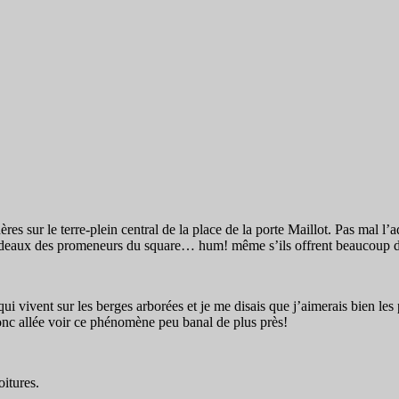
es sur le terre-plein central de la place de la porte Maillot. Pas mal l’ad
 cadeaux des promeneurs du square… hum! même s’ils offrent beaucoup de 
s qui vivent sur les berges arborées et je me disais que j’aimerais bien le
s donc allée voir ce phénomène peu banal de plus près!
itures.