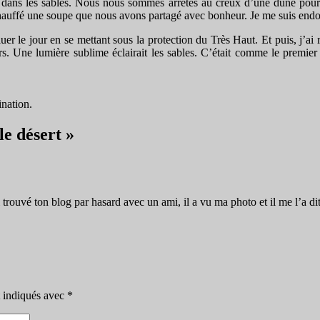
er dans les sables. Nous nous sommes arrêtés au creux d’une dune po
échauffé une soupe que nous avons partagé avec bonheur. Je me suis en
luer le jour en se mettant sous la protection du Très Haut. Et puis, j’a
ors. Une lumière sublime éclairait les sables. C’était comme le premi
ination.
le désert »
i trouvé ton blog par hasard avec un ami, il a vu ma photo et il me l’a dit
t indiqués avec
*