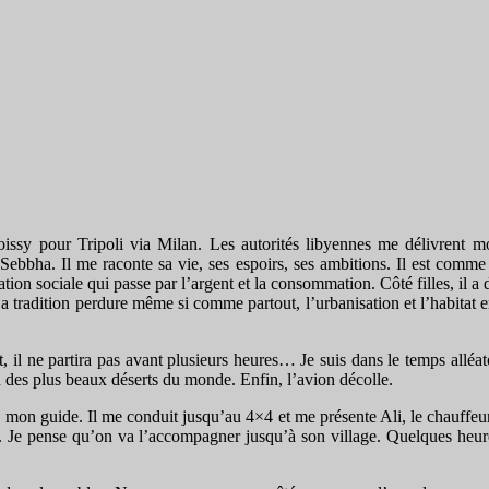
sy pour Tripoli via Milan. Les autorités libyennes me délivrent mon
Sebbha. Il me raconte sa vie, ses espoirs, ses ambitions. Il est com
tion sociale qui passe par l’argent et la consommation. Côté filles, il a d
! La tradition perdure même si comme partout, l’urbanisation et l’habita
, il ne partira pas avant plusieurs heures… Je suis dans le temps alléat
un des plus beaux déserts du monde. Enfin, l’avion décolle.
 mon guide. Il me conduit jusqu’au 4×4 et me présente Ali, le chauffe
s. Je pense qu’on va l’accompagner jusqu’à son village. Quelques heures 