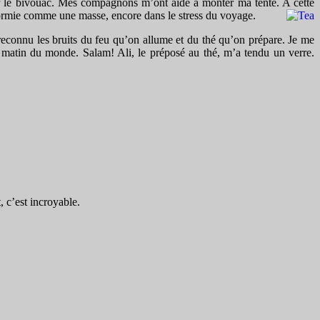
ur le bivouac. Mes compagnons m’ont aidé à monter ma tente. A cette
dormie comme une masse, encore dans le stress du voyage.
i reconnu les bruits du feu qu’on allume et du thé qu’on prépare. Je me
er matin du monde. Salam! Ali, le préposé au thé, m’a tendu un verre.
, c’est incroyable.