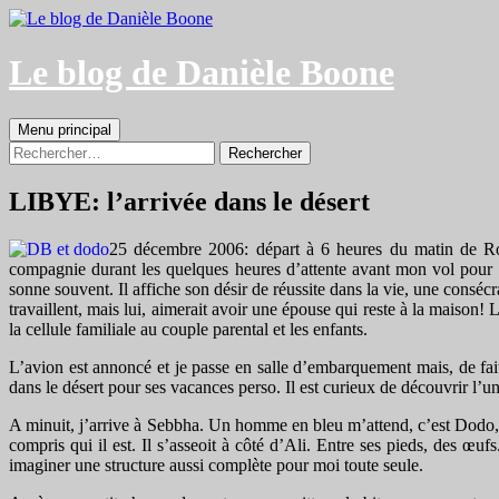
Aller
au
contenu
Le blog de Danièle Boone
Recherche
Menu principal
Rechercher :
LIBYE: l’arrivée dans le désert
25 décembre 2006: départ à 6 heures du matin de Rois
compagnie durant les quelques heures d’attente avant mon vol pour 
sonne souvent. Il affiche son désir de réussite dans la vie, une consécra
travaillent, mais lui, aimerait avoir une épouse qui reste à la maison
la cellule familiale au couple parental et les enfants.
L’avion est annoncé et je passe en salle d’embarquement mais, de fait
dans le désert pour ses vacances perso. Il est curieux de découvrir l’
A minuit, j’arrive à Sebbha. Un homme en bleu m’attend, c’est Dodo,
compris qui il est. Il s’asseoit à côté d’Ali. Entre ses pieds, des œuf
imaginer une structure aussi complète pour moi toute seule.