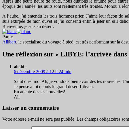
Après une petite heure de route, nous quittons le bitume pour entr
époque de l’année, les nuits sont réellement très froides. Monou a r
A l’aube, j’ai entendu les trois hommes prier. J’aime leur façon de sa
suis extirpée de mon duvet et j’ai consenti enfin à jeter un œil deh
Bienvenue, je suis au désert.
Partir:
Allibert
, le spécialiste du voyage à pied, est très performant sur la dest
Une réflexion sur « LIBYE: l’arrivée dans 
ali
dit :
6 décembre 2009 à 12 h 24 min
Salut c’est moi Ali, je voudrais bien avoir des tes nouvelles. J’a
Je pense a toi depuis le grand désert Libyen.
En attente des tes nouvelles!
Ali
Laisser un commentaire
Votre adresse e-mail ne sera pas publiée.
Les champs obligatoires son