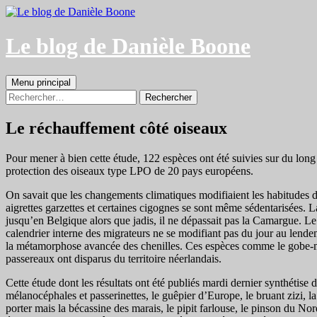
Aller
au
contenu
Le blog de Danièle Boone
Recherche
Menu principal
Rechercher :
Le réchauffement côté oiseaux
Pour mener à bien cette étude, 122 espèces ont été suivies sur du long
protection des oiseaux type LPO de 20 pays européens.
On savait que les changements climatiques modifiaient les habitudes d
aigrettes garzettes et certaines cigognes se sont même sédentarisées. L
jusqu’en Belgique alors que jadis, il ne dépassait pas la Camargue. Le 
calendrier interne des migrateurs ne se modifiant pas du jour au lendema
la métamorphose avancée des chenilles. Ces espèces comme le gobe-mo
passereaux ont disparus du territoire néerlandais.
Cette étude dont les résultats ont été publiés mardi dernier synthétise d
mélanocéphales et passerinettes, le guêpier d’Europe, le bruant zizi, la 
porter mais la bécassine des marais, le pipit farlouse, le pinson du Nor