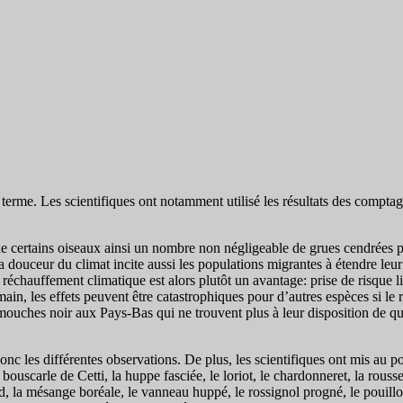
 terme. Les scientifiques ont notamment utilisé les résultats des comptag
e certains oiseaux ainsi un nombre non négligeable de grues cendrées pa
a douceur du climat incite aussi les populations migrantes à étendre leu
réchauffement climatique est alors plutôt un avantage: prise de risque l
in, les effets peuvent être catastrophiques pour d’autres espèces si le r
uches noir aux Pays-Bas qui ne trouvent plus à leur disposition de qu
onc les différentes observations. De plus, les scientifiques ont mis au po
bouscarle de Cetti, la huppe fasciée, le loriot, le chardonneret, la rousse
d, la mésange boréale, le vanneau huppé, le rossignol progné, le pouillot