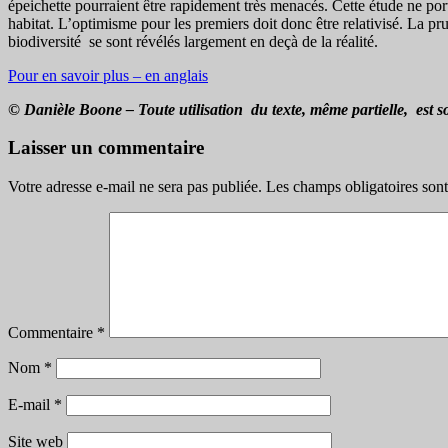
épeichette pourraient être rapidement très menacés. Cette étude ne por
habitat. L’optimisme pour les premiers doit donc être relativisé. La p
biodiversité se sont révélés largement en deçà de la réalité.
Pour en savoir plus – en anglais
© Dani
èle Boone – Toute utilisation du texte,
même partielle,
est s
Laisser un commentaire
Votre adresse e-mail ne sera pas publiée.
Les champs obligatoires son
Commentaire
*
Nom
*
E-mail
*
Site web