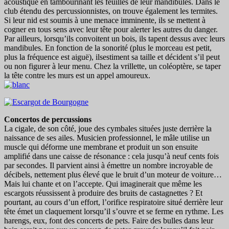
acoustique en tambourinant les feuilles de leur mandibules. Dans le
club étendu des percussionnistes, on trouve également les termites.
Si leur nid est soumis à une menace imminente, ils se mettent à
cogner en tous sens avec leur tête pour alerter les autres du danger.
Par ailleurs, lorsqu’ils convoitent un bois, ils tapent dessus avec leurs
mandibules. En fonction de la sonorité (plus le morceau est petit,
plus la fréquence est aiguë), ilsestiment sa taille et décident s’il peut
ou non figurer à leur menu. Chez la vrillette, un coléoptère, se taper
la tête contre les murs est un appel amoureux.
Concertos de percussions
La cigale, de son côté, joue des cymbales situées juste derrière la
naissance de ses ailes. Musicien professionnel, le mâle utilise un
muscle qui déforme une membrane et produit un son ensuite
amplifié dans une caisse de résonance : cela jusqu’à neuf cents fois
par secondes. Il parvient ainsi à émettre un nombre incroyable de
décibels, nettement plus élevé que le bruit d’un moteur de voiture…
Mais lui chante et on l’accepte. Qui imaginerait que même les
escargots réussissent à produire des bruits de castagnettes ? Et
pourtant, au cours d’un effort, l’orifice respiratoire situé derrière leur
tête émet un claquement lorsqu’il s’ouvre et se ferme en rythme. Les
harengs, eux, font des concerts de pets. Faire des bulles dans leur