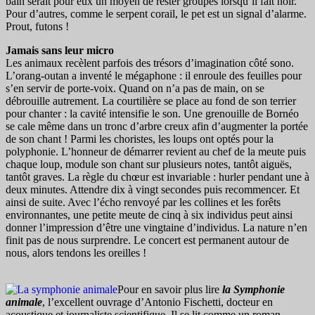
bain serait pour eux un moyen de rester groupés lorsqu’il fait noir.
Pour d’autres, comme le serpent corail, le pet est un signal d’alarme.
Prout, futons !
Jamais sans leur micro
Les animaux recèlent parfois des trésors d’imagination côté sono.
L’orang-outan a inventé le mégaphone : il enroule des feuilles pour
s’en servir de porte-voix. Quand on n’a pas de main, on se
débrouille autrement. La courtilière se place au fond de son terrier
pour chanter : la cavité intensifie le son. Une grenouille de Bornéo
se cale même dans un tronc d’arbre creux afin d’augmenter la portée
de son chant ! Parmi les choristes, les loups ont optés pour la
polyphonie. L’honneur de démarrer revient au chef de la meute puis
chaque loup, module son chant sur plusieurs notes, tantôt aiguës,
tantôt graves. La règle du chœur est invariable : hurler pendant une à
deux minutes. Attendre dix à vingt secondes puis recommencer. Et
ainsi de suite. Avec l’écho renvoyé par les collines et les forêts
environnantes, une petite meute de cinq à six individus peut ainsi
donner l’impression d’être une vingtaine d’individus. La nature n’en
finit pas de nous surprendre. Le concert est permanent autour de
nous, alors tendons les oreilles !
Pour en savoir plus lire
la Symphonie
animale
, l’excellent ouvrage d’Antonio Fischetti, docteur en
acoustique et journaliste scientifique. Il se lit comme un roman.