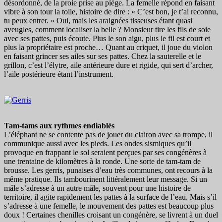
désordonné, de la proie prise au piège. La femelle répond en faisant
vibre à son tour la toile, histoire de dire : « C’est bon, je t’ai reconnu,
tu peux entrer. » Oui, mais les araignées tisseuses étant quasi
aveugles, comment localiser la belle ? Monsieur tire les fils de soie
avec ses pattes, puis écoute. Plus le son aigu, plus le fil est court et
plus la propriétaire est proche… Quant au criquet, il joue du violon
en faisant grincer ses ailes sur ses pattes. Chez la sauterelle et le
grillon, c’est l’élytre, aile antérieure dure et rigide, qui sert d’archer,
l’aile postérieure étant l’instrument.
Tam-tams aux rythmes endiablés
L’éléphant ne se contente pas de jouer du clairon avec sa trompe, il
communique aussi avec les pieds. Les ondes sismiques qu’il
provoque en frappant le sol seraient perçues par ses congénères à
une trentaine de kilomètres à la ronde. Une sorte de tam-tam de
brousse. Les gerris, punaises d’eau très communes, ont recours à la
même pratique. Ils tambourinent littéralement leur message. Si un
mâle s’adresse à un autre mâle, souvent pour une histoire de
territoire, il agite rapidement les pattes à la surface de l’eau. Mais s’il
s’adresse à une femelle, le mouvement des pattes est beaucoup plus
doux ! Certaines chenilles croisant un congénère, se livrent à un duel