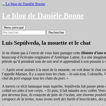
Aller
au
contenu
Le blog de Danièle Boone
Recherche
Menu principal
Rechercher :
Luis Sepúlveda, la mouette et le chat
Je ne résiste pas à l’envie de vous faire partager cette
Histoire d’une m
beaucoup d’écrivains originaires d’Amérique Latine, il a une imaginati
pétrole qu’il prendrait soin de son œuf et apprendrait à son poussin à v
☞ Après avoir assister à la mort de la mouette, on voit donc le chat c
l’appelle Maman. Il y a aussi tous les chats – Je-sais-tout, Colonello, 
chat du port engage tous les chats du port
. »
A travers ce récit fantasque mais superbe, Sepúlveda fait passer plein
collait ses ailes à son corps.
» Et puis, il fait miauler avec colère Vent
pas devenus fous, ils essayent de faire de l’océan, une énorme poubel
carapace de la tortue, nous avons sorti des barils d’insecticides, des 