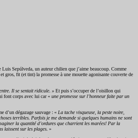
x de Luis Sepúlveda, un auteur chilien que j’aime beaucoup. Comme
 gros, fit (et tint) la promesse à une mouette agonisante couverte de
ntre. Il se sentait ridicule. »
Et puis s’occuper de l’oisillon qui
ui font corps avec lui car «
une promesse sur l’honneur faite par un
ctime d’un dégazage sauvage : «
La tache visqueuse, la peste noire,
choses terribles. Parfois je me demande si quelques humains ne sont
maginer la quantité d’ordures que charrient les marées! Par la
s laissent sur les plages.
»