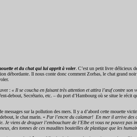
ouette et du chat qui lui apprit à voler
. C’est un petit livre délicieu
on débordante. Il nous conte donc comment Zorbas, le chat grand noir et
oler.
ouver :
« Il se coucha en faisant très attention et attira l’œuf contre son ve
Vent-debout, Secrétario, etc. – du port d’Hambourg où se situe le récit q
 de messages sur la pollution des mers. Il y a d’abord cette mouette vi
-debout, le chat marin. «
Par l’encre du calamar! En mer il arrive des 
le. Je viens de draguer l’embouchure de l’Elbe et vous ne pouvez pas i
pneus, des tonnes de ces maudites bouteilles de plastique que les humain