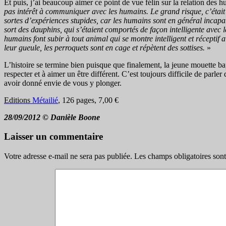
Et puis, j’ai beaucoup aimer ce point de vue félin sur la relation des 
pas intérêt à communiquer avec les humains. Le grand risque, c’était 
sortes d’expériences stupides, car les humains sont en général incapab
sort des dauphins, qui s’étaient comportés de façon intelligente avec 
humains font subir à tout animal qui se montre intelligent et réceptif a
leur gueule, les perroquets sont en cage et répètent des sottises.
»
L’histoire se termine bien puisque que finalement, la jeune mouette bap
respecter et à aimer un être différent. C’est toujours difficile de parl
avoir donné envie de vous y plonger.
Editions
Métailié
, 126 pages, 7,00 €
28/09/2012 © Danièle Boone
Laisser un commentaire
Votre adresse e-mail ne sera pas publiée.
Les champs obligatoires son