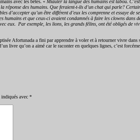
humains avec les bêtes. «
Miauler la langue des humains est tabou. C’est c
la réponse des humains. Que feraient-t-ils d’un chat qui parle? Certai
les d’accepter qu’un être différent d’eux les comprenne et essaye de se
les humains et que ceux-ci avaient condamnés à faire les clowns dans des
vec eux. Par exemple, les lions, les grands félins, ont été obligés de viv
tisée Afortunada a fini par apprendre à voler et à retourner vivre dans so
er d’un livre qu’on a aimé car le raconter en quelques lignes, c’est forcé
t indiqués avec
*