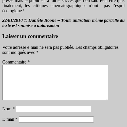
presse mais le public en a fait le succès que l’on sait. Peut-être que,
finalement, les critiques cinématographiques n’ont pas l’esprit
écologique !
22/01/2010 © Danièle Boone – Toute utilisation même partielle du
texte est soumise à autorisation
Laisser un commentaire
Votre adresse e-mail ne sera pas publiée.
Les champs obligatoires
sont indiqués avec
*
Commentaire
*
Nom
*
E-mail
*