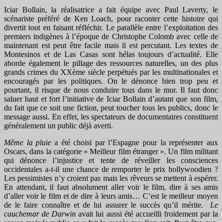
Iciar Bollain, la réalisatrice a fait équipe avec Paul Laverty, le
scénariste préféré de Ken Loach, pour raconter cette histoire qui
divertit tout en faisant réfléchir. Le parallèle entre l’exploitation des
premiers indigènes à l’époque de Christophe Colomb avec celle de
maintenant est peut être facile mais il est percutant. Les textes de
Montesinos et de Las Casas sont hélas toujours d’actualité. Elle
aborde également le pillage des ressources naturelles, un des plus
grands crimes du XXème siècle perpétués par les multinationales et
encouragés par les politiques. On le dénonce bien trop peu et
pourtant, il risque de nous conduire tous dans le mur. Il faut donc
saluer haut et fort l’initiative de Iciar Bollain d’autant que son film,
du fait que ce soit une fiction, peut toucher tous les publics, donc le
message aussi. En effet, les spectateurs de documentaires constituent
généralement un public déjà averti.
Même la pluie
a été choisi par l’Espagne pour la représenter aux
Oscars, dans la catégorie « Meilleur film étranger ». Un film militant
qui dénonce l’injustice et tente de réveiller les consciences
occidentales a-t-il une chance de remporter le prix hollywoodien ?
Les pessimistes n’y croient pas mais les rêveurs se mettent à espérer.
En attendant, il faut absolument aller voir le film, dire à ses amis
d’aller voir le film et de dire à leurs amis… C’est le meilleur moyen
de le faire connaître et de lui assurer le succès qu’il mérite.
Le
cauchemar de Darwin
avait lui aussi été accueilli froidement par la