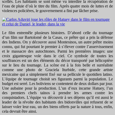
scellés. Les habitants se sont même vu interdire la récupération de
l’eau de pluie d’où le titre du film. Après quatre mois de luttes et de
violences policières, le gouvernement a fini par lâcher prise.
Le film entremêle plusieurs histoires. D’abord celle du tournage
d’un film sur Bartolomé de la Casas, ce prêtre qui a pris la défense
des Indiens. On y découvre aussi Montesinos, un autre prêtre moins
connu, qui fut pourtant le premier à s’élever contre l’asservissement
et le massacre des autochtones. Parmi les premières images: une
croix gigantesque vole dans le ciel. Ce symbole de toutes les
souffrances est un des éléments du décor transporté par hélicoptère
sur le lieu du tournage. La scène est à la fois belle et surréaliste
comme une photo de Graciela Iturbide, cette grande artiste
mexicaine qui a simplement fixé sur sa pellicule le quotidien latino.
L’équipe de tournage choisit ses figurants parmi la population. Le
budget est serré. Les boliviens se contentent de deux dollars par jour.
Une aubaine pour la production. L’un d’eux incarne Hatuey, l’un
des premiers chefs taïnos à prendre les armes contre les
conquistadors. L’équipe va découvrir à ses dépens qu’il est aussi le
leader de la révolte des habitants des bidonvilles qui refusent de se
laisser voler leur eau, un des biens offerts par la nature à tous, enfin,
cela devrait être ainsi.