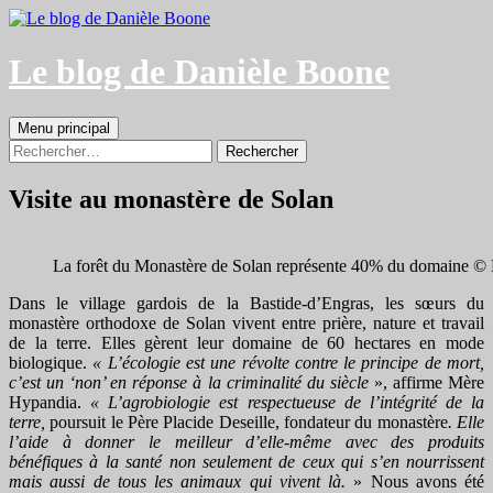
Aller
au
contenu
Le blog de Danièle Boone
Recherche
Menu principal
Rechercher :
Visite au monastère de Solan
La forêt du Monastère de Solan représente 40% du domaine ©
Dans le village gardois de la Bastide-d’Engras, les sœurs du
monastère orthodoxe de Solan vivent entre prière, nature et travail
de la terre. Elles gèrent leur domaine de 60 hectares en mode
biologique.
«
L’écologie est une révolte contre le principe de mort,
c’est un ‘non’ en réponse à la criminalité du siècle
», affirme Mère
Hypandia.
«
L’agrobiologie est respectueuse de l’intégrité de la
terre,
poursuit le Père Placide Deseille, fondateur du monastère
. Elle
l’aide à donner le meilleur d’elle-même avec des produits
bénéfiques à la santé non seulement de ceux qui s’en nourrissent
mais aussi de tous les animaux qui vivent là.
» Nous avons été