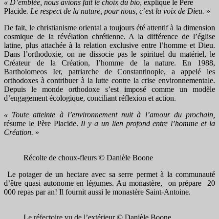
«
D’emblée, nous avions fait le choix du bio,
explique le Père
Placide
. Le respect de la nature, pour nous, c’est la voix de Dieu.
»
De fait, le christianisme oriental a toujours été attentif à la dimension
cosmique de la révélation chrétienne. A la différence de l’église
latine, plus attachée à la relation exclusive entre l’homme et Dieu.
Dans l’orthodoxie, on ne dissocie pas le spirituel du matériel, le
Créateur de la Création, l’homme de la nature. En 1988,
Bartholomeos Ier, patriarche de Constantinople, a appelé les
orthodoxes à contribuer à la lutte contre la crise environnementale.
Depuis le monde orthodoxe s’est imposé comme un modèle
d’engagement écologique, conciliant réflexion et action.
«
Toute atteinte à l’environnement nuit à l’amour du prochain,
résume le Père Placide.
Il y a un lien profond entre l’homme et la
Création.
»
Récolte de choux-fleurs © Danièle Boone
Le potager de un hectare avec sa serre permet à la communauté
d’être quasi autonome en légumes. Au monastère, on prépare 20
000 repas par an! Il fournit aussi le monastère Saint-Antoine.
Le réfectoire vu de l’extérieur © Danièle Boone