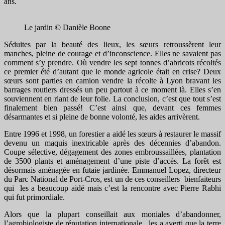
ans.
Le jardin © Danièle Boone
Séduites par la beauté des lieux, les sœurs retroussèrent leur
manches, pleine de courage et d’inconscience. Elles ne savaient pas
comment s’y prendre. Où vendre les sept tonnes d’abricots récoltés
ce premier été d’autant que le monde agricole était en crise? Deux
sœurs sont parties en camion vendre la récolte à Lyon bravant les
barrages routiers dressés un peu partout à ce moment là. Elles s’en
souviennent en riant de leur folie. La conclusion, c’est que tout s’est
finalement bien passé! C’est ainsi que, devant ces femmes
désarmantes et si pleine de bonne volonté, les aides arrivèrent.
Entre 1996 et 1998, un forestier a aidé les sœurs à restaurer le massif
devenu un maquis inextricable après des décennies d’abandon.
Coupe sélective, dégagement des zones embroussaillées, plantation
de 3500 plants et aménagement d’une piste d’accès. La forêt est
désormais aménagée en futaie jardinée. Emmanuel Lopez, directeur
du Parc National de Port-Cros, est un de ces conseillers bienfaiteurs
qui les a beaucoup aidé mais c’est la rencontre avec Pierre Rabhi
qui fut primordiale.
Alors que la plupart conseillait aux moniales d’abandonner,
l’agrobiologiste de réputation internationale, les a averti que la terre