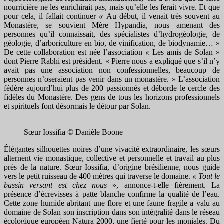
nourricière ne les enrichirait pas, mais qu’elle les ferait vivre. Et que
pour cela, il fallait continuer
«
Au début, il venait très souvent au
Monastère, se souvient Mère Hypandia, nous amenant des
personnes qu’il connaissait, des spécialistes d’hydrogéologie, de
géologie, d’arboriculture en bio, de vinification, de biodynamie… »
De cette collaboration est née l’association
«
Les amis de Solan »
dont Pierre Rabhi est président. « Pierre nous a expliqué que s’il n’y
avait pas une association non confessionnelles, beaucoup de
personnes n’oseraient pas venir dans un monastère. » L’association
fédère aujourd’hui plus de 200 passionnés et déborde le cercle des
fidèles du Monastère. Des gens de tous les horizons professionnels
et spirituels font désormais le détour par Solan.
Sœur Iossifia © Danièle Boone
Élégantes silhouettes noires d’une vivacité extraordinaire, les sœurs
alternent vie monastique, collective et personnelle et travail au plus
près de la nature. Sœur Iossifia, d’origine brésilienne, nous guide
vers le petit ruisseau de 400 mètres qui traverse le domaine.
«
Tout le
bassin versant est chez nous
», annonce-t-elle fièrement. La
présence d’écrevisses à patte blanche confirme la qualité de l’eau.
Cette zone humide abritant une flore et une faune fragile a valu au
domaine de Solan son inscription dans son intégralité dans le réseau
écologique européen Natura 2000, une fierté pour les moniales. Du