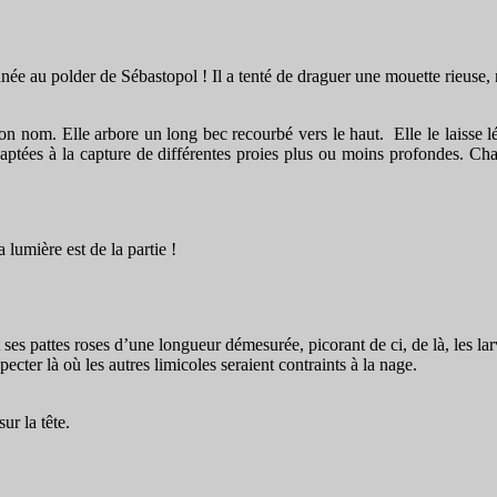
 année au polder de Sébastopol ! Il a tenté de draguer une mouette rieuse,
on nom. Elle arbore un long bec recourbé vers le haut. Elle le laisse
adaptées à la capture de différentes proies plus ou moins profondes. Cha
lumière est de la partie !
es pattes roses d’une longueur démesurée, picorant de ci, de là, les larve
ecter là où les autres limicoles seraient contraints à la nage.
ur la tête.