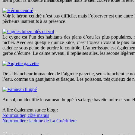
Idem pour la mouette mélanocéphale mais le sien couvre toute la tête.
…
Voir le héron cendré n’est pas difficile, mais l’observer est une autre 
pêcheurs inattentifs à sa présence!
…
Le cygne est l’un des habitants des plans d’eau les plus populaires, m
nicher. Avec ses quelque quinze kilos, c’est l’oiseau volant le plus l
cadence sous peine de perdre le contrôle. L’amerrissage est également 
gerbe d’écume. Le calme revenu, il replie ses ailes, les secoue légère
De la blancheur immaculée de l’aigrette garzette, seuls tranchent le noir
l’eau, comme un gant jaune et flasque. Les poissons, très curieux de na
Au sol, on identifie le vanneau huppé à sa large bavette noire et son é
A lire également sur ce blog :
Noirmoutier, côté marais
Noirmoutier : la dune de La Guérinière
…