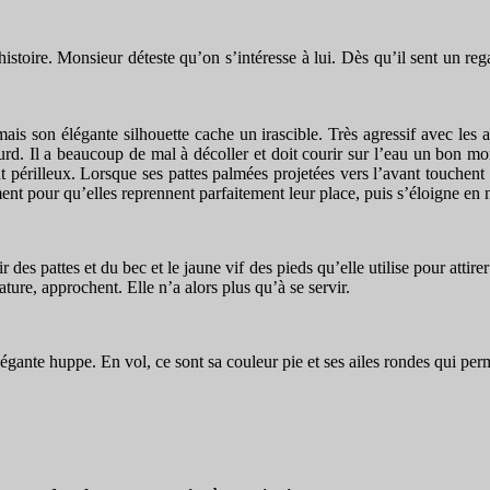
histoire. Monsieur déteste qu’on s’intéresse à lui. Dès qu’il sent un rega
ais son élégante silhouette cache un irascible. Très agressif avec les au
ourd. Il a beaucoup de mal à décoller et doit courir sur l’eau un bon mo
périlleux. Lorsque ses pattes palmées projetées vers l’avant touchent l
ment pour qu’elles reprennent parfaitement leur place, puis s’éloigne e
 des pattes et du bec et le jaune vif des pieds qu’elle utilise pour attirer
ture, approchent. Elle n’a alors plus qu’à se servir.
légante huppe. En vol, ce sont sa couleur pie et ses ailes rondes qui perm