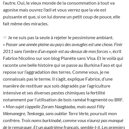
l’autre. Oui, le vieux monde de la consommation à tout va
agonise mais ouvrez l’œil et vous verrez que la vie est
puissante et que, si on lui donne un petit coup de pouce, elle
fait même des miracles.
☞ Je ne suis pas la seule à rejeter le pessimisme ambiant.
« Passer une année pleine au pays des aveugles est une chose. Finir
2011 sans l’ombre d’un espoir est au-dessus de mes forces »
, écrit
Fabrice Nicolino sur son blog Planète sans Visa. Et le voilà qui
raconte une belle histoire qui se passe au Burkina Faso et qui
repose sur l’aggradation des terres. Comme vous, je ne
connaissais pas le terme. Il s’agit, explique Fabrice, d’une
manière de restituer aux sols dégradés par l’agriculture
intensive et ses diverses pestes chimiques la fertilité
notamment par l’utilisation de bois raméal fragmenté ou BRF.
«
Mon sujet s’appelle Zoram Naagtaaba, mais aussi Filly
Wemanegre, Tenkeega, sans oublier Terre Verte,
poursuit mon
confrère
. Trois noms burkinabé, comme vous n’aurez pas manqué
de le remarquer. Et un quatrième français, semble-t-il. Les premiers