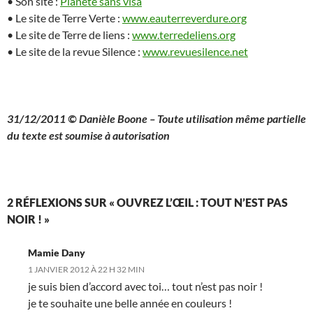
• Son site :
Planète sans visa
• Le site de Terre Verte :
www.eauterreverdure.org
• Le site de Terre de liens :
www.terredeliens.org
• Le site de la revue Silence :
www.revuesilence.net
…
31/12/2011 © Danièle Boone – Toute utilisation même partielle
du texte est soumise à autorisation
2 RÉFLEXIONS SUR « OUVREZ L’ŒIL : TOUT N’EST PAS
NOIR ! »
Mamie Dany
1 JANVIER 2012 À 22 H 32 MIN
je suis bien d’accord avec toi… tout n’est pas noir !
je te souhaite une belle année en couleurs !