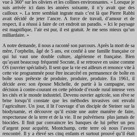
vue à 360° sur les oliviers et les collines environnantes. « Lorsque je
suis arrivée ici dans les années soixante, il n’y avait que des
cailloux ». La terre semblait ingrate mais c’est là que Pierre Rabhi
avait décidé de jeter l’ancre. A force de travail, d’amour et de
respect, il a réussi à faire de cet endroit un paradis. « Ici le paysage
est magnifique, l’air est pur, il est gratuit. Je me sens mieux qu’un
milliardaire. »
A notre demande, il nous a raconté son parcours. Après la mort de sa
mère, l’orphelin, âgé de 5 ans, est confié à une famille française ce
qui lui vaut une double culture, algérienne et française. Bien
qu’ayant beaucoup fréquenté Socrate, il se retrouve en usine comme
OS (ouvrier spécialisé). Il sent que la vie est ailleurs et renonce vite à
cette vie programmée pour être incarcéré en permanence de boîte en
boîte sous prétexte de produire, produire, produire. En 1961, il
décide avec son épouse Michelle, de partir à la campagne, une
décision à contre-courant en cette période d’exode rural intense vers
les cités et le monde industriel. Devenu ouvrier agricole, son rêve se
brise lorsqu’il constate que les méthodes invasives ont envahi
l’agriculture. Un jour, il lit l’ouvrage d’un disciple de Steiner sur la
biodynamie, et découvre qu’il existe une autre manière de faire,
respectueuse de la terre et de la vie. Il ne pulvérisera plus jamais de
biocides. Il finit par convaincre les banques de lui prêter un peu
d’argent pour acquérir, Montchamp, cette terre où nous l’avons
rencontré. Il y a élevé ses cinq enfants et surtout prouvé qu’il était