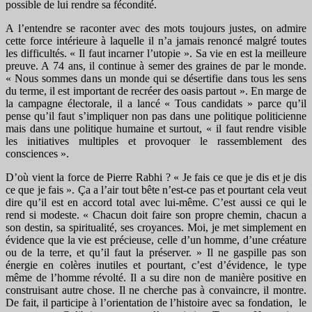
possible de lui rendre sa fécondité.
A l’entendre se raconter avec des mots toujours justes, on admire
cette force intérieure à laquelle il n’a jamais renoncé malgré toutes
les difficultés. « Il faut incarner l’utopie ». Sa vie en est la meilleure
preuve. A 74 ans, il continue à semer des graines de par le monde.
« Nous sommes dans un monde qui se désertifie dans tous les sens
du terme, il est important de recréer des oasis partout ». En marge de
la campagne électorale, il a lancé « Tous candidats » parce qu’il
pense qu’il faut s’impliquer non pas dans une politique politicienne
mais dans une politique humaine et surtout, « il faut rendre visible
les initiatives multiples et provoquer le rassemblement des
consciences ».
D’où vient la force de Pierre Rabhi ? « Je fais ce que je dis et je dis
ce que je fais ». Ça a l’air tout bête n’est-ce pas et pourtant cela veut
dire qu’il est en accord total avec lui-même. C’est aussi ce qui le
rend si modeste. « Chacun doit faire son propre chemin, chacun a
son destin, sa spiritualité, ses croyances. Moi, je met simplement en
évidence que la vie est précieuse, celle d’un homme, d’une créature
ou de la terre, et qu’il faut la préserver. » Il ne gaspille pas son
énergie en colères inutiles et pourtant, c’est d’évidence, le type
même de l’homme révolté. Il a su dire non de manière positive en
construisant autre chose. Il ne cherche pas à convaincre, il montre.
De fait, il participe à l’orientation de l’histoire avec sa fondation, le