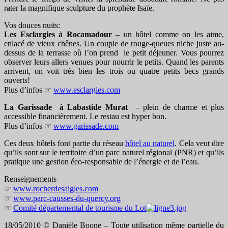
rater la magnifique sculpture du prophète Isaïe.
Vos douces nuits:
Les Esclargies à Rocamadour
– un hôtel comme on les aime,
enlacé de vieux chênes. Un couple de rouge-queues niche juste au-
dessus de la terrasse où l’on prend le petit déjeuner. Vous pourrez
observer leurs allers venues pour nourrir le petits. Quand les parents
arrivent, on voit très bien les trois ou quatre petits becs grands
ouverts!
Plus d’infos ☞
www.esclargies.com
La Garissade à Labastide Murat
– plein de charme et plus
accessible financièrement. Le restau est hyper bon.
Plus d’infos ☞
www.garissade.com
Ces deux hôtels font partie du réseau
hôtel au naturel
. Cela veut dire
qu’ils sont sur le territoire d’un parc naturel régional (PNR) et qu’ils
pratique une gestion éco-responsable de l’énergie et de l’eau.
Renseignements
☞
www.rocherdesaigles.com
☞
www.parc-causses-du-quercy.org
☞
Comité départemental de tourisme du Lot
18/05/2010 © Danièle Boone – Toute utilisation même partielle du