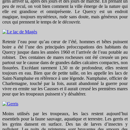
gens arriver là, après des jours et des jours de marche. En prenant un
peu de recul, on voit bien comment la ville émerge de la nature qui
elle est grandiose et omniprésente. Le Quercy est un endroit
magique, toujours mystérieux, rude sans doute, mais généreux pour
ceux qui prennent le temps de le découvrir.
Retenir l’eau pour qu’au cœur de l’été, hommes et bêtes puissent
boire a été l’une des principales préoccupations des habitants du
Quercy jusque dans les années 1960 et l’arrivée de l’eau potable au
robinet. Des centaines de mares rocheuses ont été creusée un peu
partout sur le causse dans de grandes dalles calcaires compactes, non
fissurées. Excédant rarement 1,50 m de profondeur, elles restent
toujours en eau. Bien que de petite taille, on les appelle les lacs de
Saint-Namphaise en référence à une légende. Namphaise, officier de
Charlemagne, touché par la fois, aurait abandonné la guerre pour
vivre en ermite sur les Causses et il aurait creusé les premières mares
pour que les troupeaux puissent s’y désaltérer.
Moins utilisés par les troupeaux, les lacs restent aujourd’hui
essentiels pour la faune sauvage, aquatique et terrestre. Les gerris et
les gyrins dansent en surface. Des tas de larves d’insectes y
pullulent. Les nuits de printemps sont bruyantes des amours des