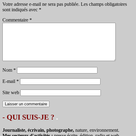
Votre adresse e-mail ne sera pas publiée.
Les champs obligatoires
sont indiqués avec
*
Commentaire
*
Nom
*
E-mail
*
Site web
- QUI SUIS-JE ?
.
Journaliste, écrivain, photographe,
nature, environnement.
Mes secteurs d'activités :
presse écrite, édition, radio et web.