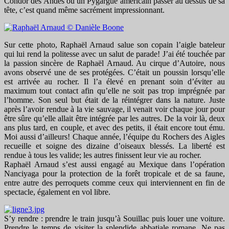
Condor des Andes ou un Pygargue américain passer au dessus de sa
tête, c’est quand même sacrément impressionnant.
Sur cette photo, Raphaël Arnaud salue son copain l’aigle bateleur
qui lui rend la politesse avec un salut de parade! J’ai été touchée par
la passion sincère de Raphaël Arnaud. Au cirque d’Autoire, nous
avons observé une de ses protégées. C’était un poussin lorsqu’elle
est arrivée au rocher. Il l’a élevé en prenant soin d’éviter au
maximum tout contact afin qu’elle ne soit pas trop imprégnée par
l’homme. Son seul but était de la réintégrer dans la nature. Juste
après l’avoir rendue à la vie sauvage, il venait voir chaque jour pour
être sûre qu’elle allait être intégrée par les autres. De la voir là, deux
ans plus tard, en couple, et avec des petits, il était encore tout ému.
Moi aussi d’ailleurs! Chaque année, l’équipe du Rochers des Aigles
recueille et soigne des dizaine d’oiseaux blessés. La liberté est
rendue à tous les valide; les autres finissent leur vie au rocher.
Raphaël Arnaud s’est aussi engagé au Mexique dans l’opération
Nanciyaga pour la protection de la forêt tropicale et de sa faune,
entre autre des perroquets comme ceux qui interviennent en fin de
spectacle, également en vol libre.
S’y rendre : prendre le train jusqu’à Souillac puis louer une voiture.
Prendre le temps de visiter la splendide abbatiale romane. Ne pas