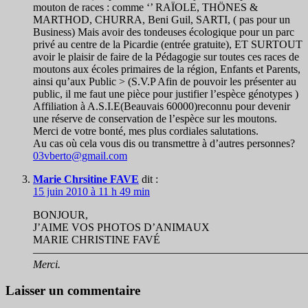
mouton de races : comme ‘’ RAÏOLE, THÖNES &
MARTHOD, CHURRA, Beni Guil, SARTI, ( pas pour un
Business) Mais avoir des tondeuses écologique pour un parc
privé au centre de la Picardie (entrée gratuite), ET SURTOUT
avoir le plaisir de faire de la Pédagogie sur toutes ces races de
moutons aux écoles primaires de la région, Enfants et Parents,
ainsi qu’aux Public > (S.V.P Afin de pouvoir les présenter au
public, il me faut une pièce pour justifier l’espèce génotypes )
Affiliation à A.S.I.E(Beauvais 60000)reconnu pour devenir
une réserve de conservation de l’espèce sur les moutons.
Merci de votre bonté, mes plus cordiales salutations.
Au cas où cela vous dis ou transmettre à d’autres personnes?
03vberto@gmail.com
Marie Chrsitine FAVE
dit :
15 juin 2010 à 11 h 49 min
BONJOUR,
J’AIME VOS PHOTOS D’ANIMAUX
MARIE CHRISTINE FAVÉ
—————————————————————————
Merci.
Laisser un commentaire